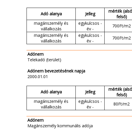
mérték (alsó
Adó alanya
Jelleg
felső)
magánszemély és
egykulcsos -
700Ft/m2
vállalkozás
év -
magánszemély és
egykulcsos -
700Ft/m2
vállalkozás
év -
Adónem
Telekadó (terület)
Adónem bevezetésének napja
2000.01.01
mérték (alsó
Adó alanya
Jelleg
felső)
magánszemély és
egykulcsos -
80Ft/m2
vállalkozás
év -
Adónem
Magánszemély kommunális adója