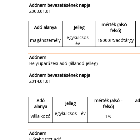
Adónem bevezetésének napja
2003.01.01
mérték (alsó -
Adó alanya
Jelleg
felső)
egykulcsos -
magánszemély
18000Ft/adótárgy
év -
Adónem
Helyi iparűzési adó (állandó jelleg)
Adónem bevezetésének napja
2014.01.01
Adó
mérték (alsó -
ad
Jelleg
alanya
felső)
egykulcsos - év
vállalkozó
1%
-
Adónem
Előrehozott adó