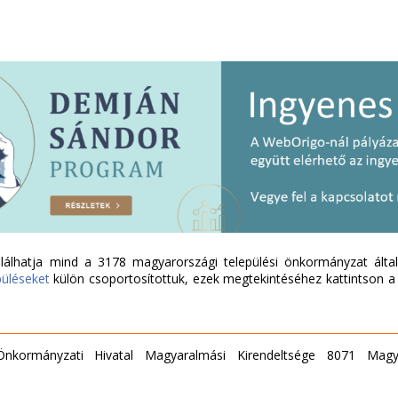
álhatja mind a 3178 magyarországi települési önkormányzat által 
püléseket
külön csoportosítottuk, ezek megtekintéséhez kattintson a l
Önkormányzati Hivatal Magyaralmási Kirendeltsége 8071 Mag