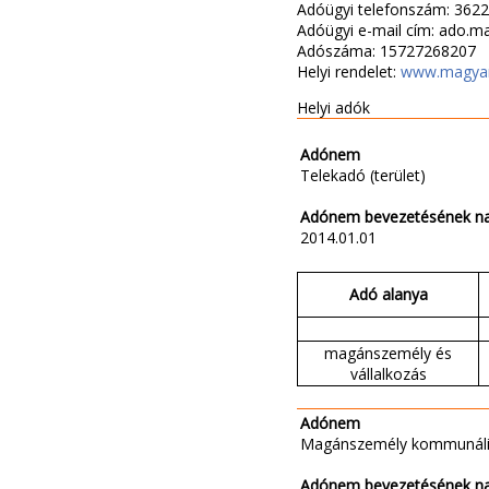
Adóügyi telefonszám: 362
Adóügyi e-mail cím: ado.
Adószáma: 15727268207
Helyi rendelet:
www.magyar
Helyi adók
Adónem
Telekadó (terület)
Adónem bevezetésének n
2014.01.01
Adó alanya
magánszemély és
vállalkozás
Adónem
Magánszemély kommunáli
Adónem bevezetésének n