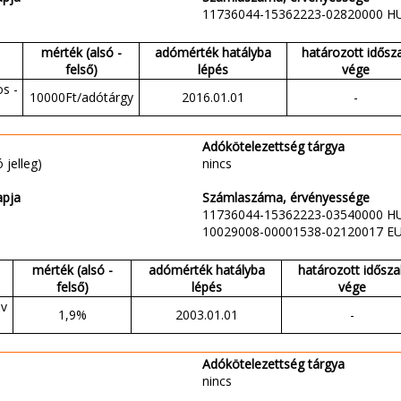
11736044-15362223-02820000 H
mérték (alsó -
adómérték hatályba
határozott idősz
felső)
lépés
vége
s -
10000Ft/adótárgy
2016.01.01
-
Adókötelezettség tárgya
 jelleg)
nincs
apja
Számlaszáma, érvényessége
11736044-15362223-03540000 H
10029008-00001538-02120017 E
mérték (alsó -
adómérték hatályba
határozott idősza
felső)
lépés
vége
év
1,9%
2003.01.01
-
Adókötelezettség tárgya
nincs