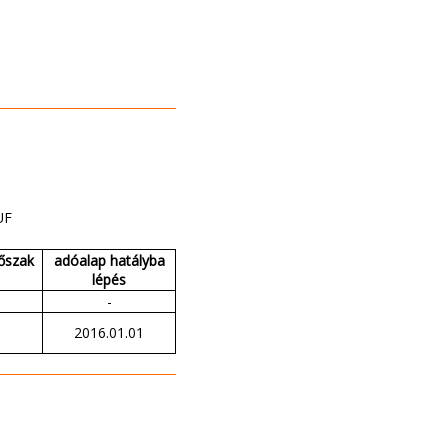
UF
dőszak
adóalap hatályba
lépés
-
2016.01.01