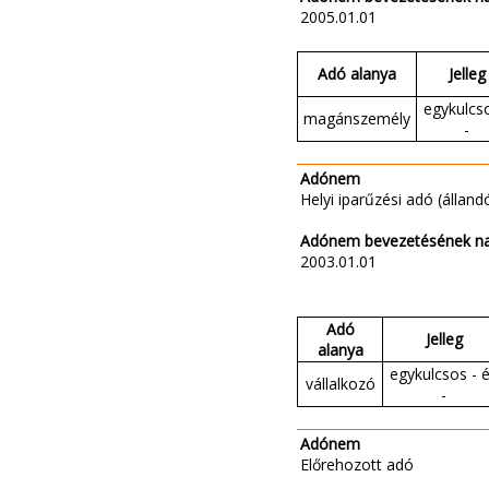
2005.01.01
Adó alanya
Jelleg
egykulcso
magánszemély
-
Adónem
Helyi iparűzési adó (állandó
Adónem bevezetésének n
2003.01.01
Adó
Jelleg
alanya
egykulcsos - 
vállalkozó
-
Adónem
Előrehozott adó