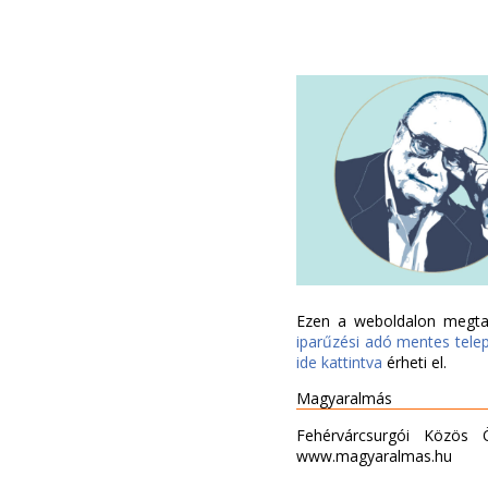
Ezen a weboldalon megtal
iparűzési adó mentes tele
ide kattintva
érheti el.
Magyaralmás
Fehérvárcsurgói Közös 
www.magyaralmas.hu