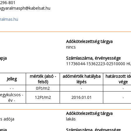
2296-801
magyaralmasph@kabelsat.hu
almas.hu
Adókötelezettség tárgya
nincs
apja
Számlaszáma, érvényessége
11736044-15362223-02510000 H
mérték (alsó -
adómérték hatályba
határozott i
Jelleg
felső)
lépés
vége
- -
0Ft/m2
-
-
egykulcsos -
12Ft/m2
2016.01.01
-
év -
Adókötelezettség tárgya
s adója
lakás
apja
Számlaszáma, érvényessége