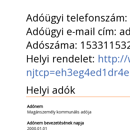
Adóügyi telefonszám:
Adóügyi e-mail cím: 
Adószáma: 15331153
Helyi rendelet:
http:/
njtcp=eh3eg4ed1dr4
Helyi adók
Adónem
Magánszemély kommunális adója
Adónem bevezetésének napja
2000.01.01