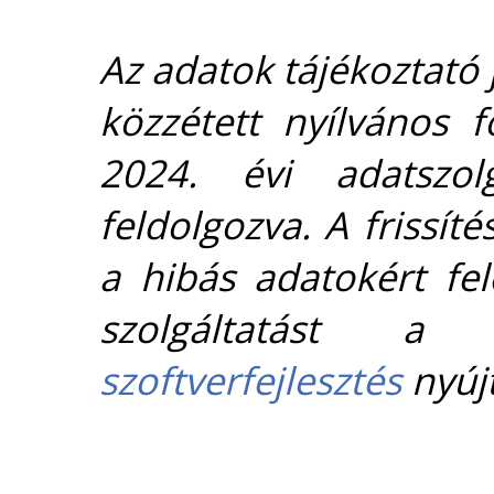
Az adatok tájékoztató j
közzétett nyílvános 
2024. évi adatszolg
feldolgozva. A frissít
a hibás adatokért fel
szolgáltatást 
szoftverfejlesztés
nyújt