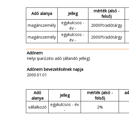
mérték (alsó -
Adó alanya
Jelleg
felső)
egykulcsos -
magánszemély
2000Ft/adótárgy
év -
egykulcsos -
magánszemély
2000Ft/adótárgy
év -
Adónem
Helyi iparűzési adó (állandó jelleg)
Adónem bevezetésének napja
2000.01.01
Adó
mérték (alsó -
ad
Jelleg
alanya
felső)
egykulcsos - év
vállalkozó
2%
-