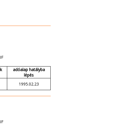
UF
ak
adóalap hatályba
lépés
1995.02.23
UF