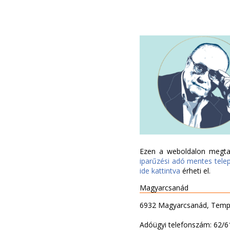
Ezen a weboldalon megtal
iparűzési adó mentes tele
ide kattintva
érheti el.
Magyarcsanád
6932 Magyarcsanád, Templ
Adóügyi telefonszám: 62/6