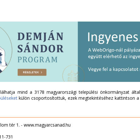
álhatja mind a 3178 magyarországi települési önkormányzat által 
püléseket
külön csoportosítottuk, ezek megtekintéséhez kattintson a l
om tér 1. - www.magyarcsanad.hu
11-731