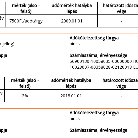
mérték (alsó -
adómérték hatályba
határozott idősz
felső)
lépés
vége
év
7500Ft/adótárgy
2009.01.01
-
Adókötelezettség tárgya
 jelleg)
nincs
apja
Számlaszáma, érvényessége
56900130-10058035-00000000 H
10028007-00358028-02120018 E
mérték (alsó -
adómérték hatályba
határozott idősza
felső)
lépés
vége
év
2%
2018.01.01
-
Adókötelezettség tárgya
nincs
apja
Számlaszáma, érvényessége