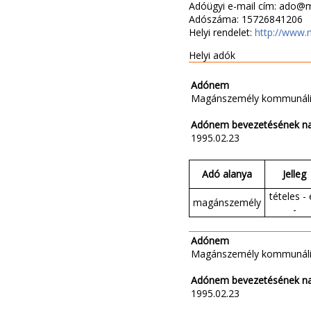
Adóügyi e-mail cím: ado@
Adószáma: 15726841206
Helyi rendelet:
http://www.
Helyi adók
Adónem
Magánszemély kommunáli
Adónem bevezetésének n
1995.02.23
Adó alanya
Jelleg
tételes - 
magánszemély
-
Adónem
Magánszemély kommunáli
Adónem bevezetésének n
1995.02.23