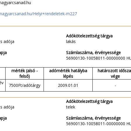
magyarcsanad.hu
magyarcsanad.hu/Helyi+rendeletek-m227
Adókötelezettség tárgya
s adója
lakás
apja
Számlaszáma, érvényessége
56900130-10058011-00000000 H
mérték (alsó -
adómérték hatályba
határozott idősz
felső)
lépés
vége
év
7500Ft/adótárgy
2009.01.01
-
Adókötelezettség tárgya
s adója
telek
apja
Számlaszáma, érvényessége
56900130-10058011-00000000 H