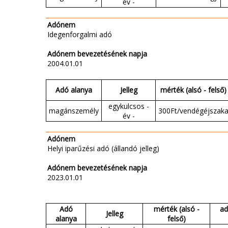
év -
Adónem
Idegenforgalmi adó
Adónem bevezetésének napja
2004.01.01
Adó alanya
Jelleg
mérték (alsó - felső)
egykulcsos -
magánszemély
300Ft/vendégéjszak
év -
Adónem
Helyi iparűzési adó (állandó jelleg)
Adónem bevezetésének napja
2023.01.01
Adó
mérték (alsó -
ad
Jelleg
alanya
felső)