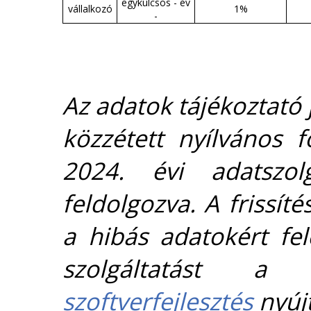
egykulcsos - év
vállalkozó
1%
-
Az adatok tájékoztató j
közzétett nyílvános 
2024. évi adatszolg
feldolgozva. A frissít
a hibás adatokért fel
szolgáltatást 
szoftverfejlesztés
nyújt