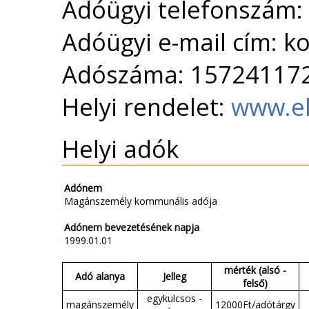
Adóügyi telefonszám:
Adóügyi e-mail cím: k
Adószáma: 15724117
Helyi rendelet:
www.e
Helyi adók
Adónem
Magánszemély kommunális adója
Adónem bevezetésének napja
1999.01.01
mérték (alsó -
Adó alanya
Jelleg
felső)
egykulcsos -
magánszemély
12000Ft/adótárgy