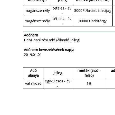
tételes - év
magánszemély
8000Ft/lakásbérletijog
-
tételes - év
magánszemély
8000Ft/adótárgy
-
Adónem
Helyi iparűzési adó (állandó jelleg)
Adónem bevezetésének napja
2019.01.01
Adó
mérték (alsó -
ad
Jelleg
alanya
felső)
egykulcsos - év
vállalkozó
1%
-