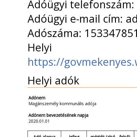
Adóügyi telefonszám:
Adóügyi e-mail cím: 
Adószáma: 15334785
Helyi 
https://govmekenyes.
Helyi adók
Adónem
Magánszemély kommunális adója
Adónem bevezetésének napja
2020.01.01
Adó alanya
Jelleg
mérték (alsó - felső)