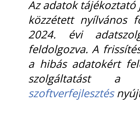
Az adatok tájékoztató j
közzétett nyílvános 
2024. évi adatszolg
feldolgozva. A frissít
a hibás adatokért fel
szolgáltatást 
szoftverfejlesztés
nyújt