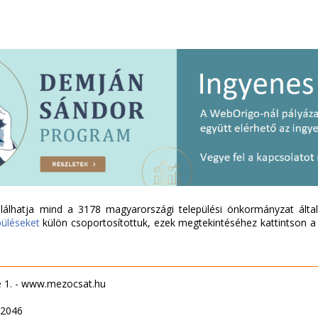
álhatja mind a 3178 magyarországi települési önkormányzat által 
püléseket
külön csoportosítottuk, ezek megtekintéséhez kattintson a l
e 1. - www.mezocsat.hu
52046