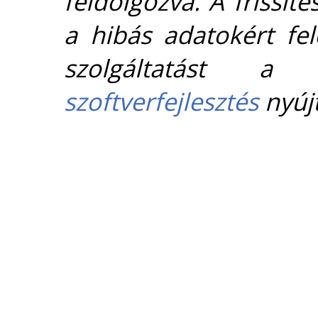
feldolgozva. A frissít
a hibás adatokért fel
szolgáltatást 
szoftverfejlesztés
nyújt