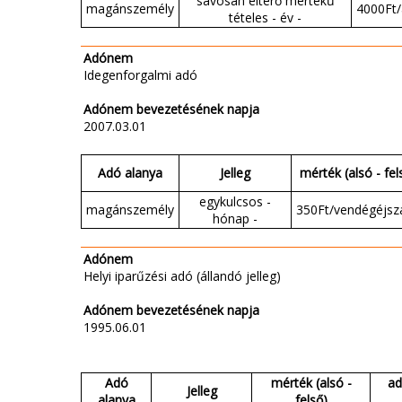
sávosan eltérő mértékű
magánszemély
4000Ft/
tételes - év -
Adónem
Idegenforgalmi adó
Adónem bevezetésének napja
2007.03.01
Adó alanya
Jelleg
mérték (alsó - fel
egykulcsos -
magánszemély
350Ft/vendégéjsz
hónap -
Adónem
Helyi iparűzési adó (állandó jelleg)
Adónem bevezetésének napja
1995.06.01
Adó
mérték (alsó -
ad
Jelleg
alanya
felső)