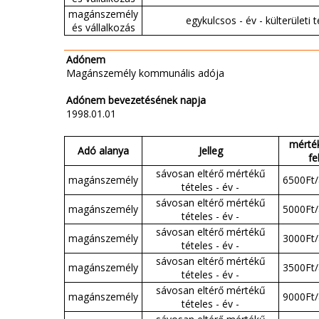
magánszemély
egykulcsos - év - külterületi 
és vállalkozás
Adónem
Magánszemély kommunális adója
Adónem bevezetésének napja
1998.01.01
mérték
Adó alanya
Jelleg
fe
sávosan eltérő mértékű
magánszemély
6500Ft/
tételes - év -
sávosan eltérő mértékű
magánszemély
5000Ft/
tételes - év -
sávosan eltérő mértékű
magánszemély
3000Ft/
tételes - év -
sávosan eltérő mértékű
magánszemély
3500Ft/
tételes - év -
sávosan eltérő mértékű
magánszemély
9000Ft/
tételes - év -