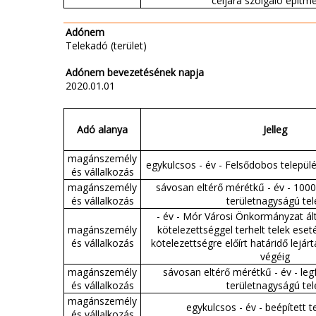
céljára szolgáló építm
Adónem
Telekadó (terület)
Adónem bevezetésének napja
2020.01.01
Adó alanya
Jelleg
magánszemély
egykulcsos - év - Felsődobos települ
és vállalkozás
magánszemély
sávosan eltérő mérétkű - év - 10
és vállalkozás
területnagyságú tel
- év - Mór Városi Önkormányzat álta
magánszemély
kötelezettséggel terhelt telek eset
és vállalkozás
kötelezettségre előírt határidő lejár
végéig
magánszemély
sávosan eltérő mérétkű - év - le
és vállalkozás
területnagyságú tel
magánszemély
egykulcsos - év - beépített t
és vállalkozás