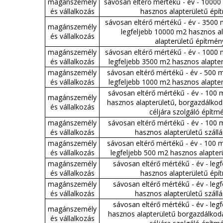
magánszemély
sávosan eltérő mértékű - év - 1000
és vállalkozás
hasznos alapterületű épí
sávosan eltérő mértékű - év - 3500
magánszemély
legfeljebb 10000 m2 hasznos al
és vállalkozás
alapterületű építmén
magánszemély
sávosan eltérő mértékű - év - 1000
és vállalkozás
legfeljebb 3500 m2 hasznos alapte
magánszemély
sávosan eltérő mértékű - év - 500 
és vállalkozás
legfeljebb 1000 m2 hasznos alapte
sávosan eltérő mértékű - év - 100
magánszemély
hasznos alapterületű, borgazdálkod
és vállalkozás
céljára szolgáló építm
magánszemély
sávosan eltérő mértékű - év - 100
és vállalkozás
hasznos alapterületű szállá
magánszemély
sávosan eltérő mértékű - év - 100 
és vállalkozás
legfeljebb 500 m2 hasznos alapter
magánszemély
sávosan eltérő mértékű - év - leg
és vállalkozás
hasznos alapterületű épí
magánszemély
sávosan eltérő mértékű - év - leg
és vállalkozás
hasznos alapterületű szállá
sávosan eltérő mértékű - év - leg
magánszemély
hasznos alapterületű borgazdálkod
és vállalkozás