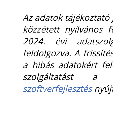
Az adatok tájékoztató j
közzétett nyílvános 
2024. évi adatszolg
feldolgozva. A frissít
a hibás adatokért fel
szolgáltatást 
szoftverfejlesztés
nyújt