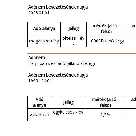
Adónem bevezetésének napja
2023.01.01
mérték (alsó -
a
Adó alanya
Jelleg
felső)
tételes - év
magánszemély
10000Ft/adótárgy
-
Adónem
Helyi iparűzési adó (állandó jelleg)
Adónem bevezetésének napja
1995.12.20
Adó
mérték (alsó -
ad
Jelleg
alanya
felső)
egykulcsos - év
vállalkozó
1,5%
-