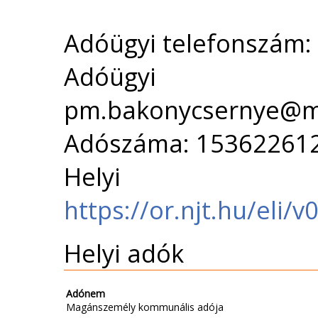
Adóügyi telefonszám:
Adóügyi 
pm.bakonycsernye@m
Adószáma: 15362261
Helyi 
https://or.njt.hu/eli
Helyi adók
Adónem
Magánszemély kommunális adója