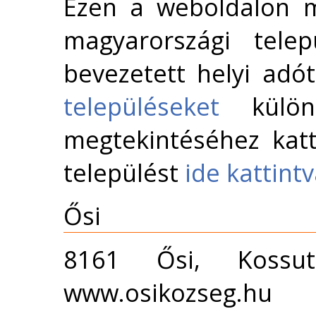
Ezen a weboldalon m
magyarországi telep
bevezetett helyi adó
településeket
külön 
megtekintéséhez katt
települést
ide kattint
Ősi
8161 Ősi, Kossu
www.osikozseg.hu