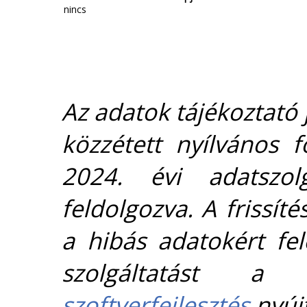
nincs
Az adatok tájékoztató j
közzétett nyílvános 
2024. évi adatszolg
feldolgozva. A frissít
a hibás adatokért fel
szolgáltatást 
szoftverfejlesztés
nyújt