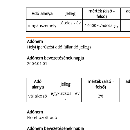
mérték (alsó -
a
Adó alanya
Jelleg
felső)
tételes - év
magánszemély
14000Ft/adótárgy
-
Adónem
Helyi iparűzési adó (állandó jelleg)
Adónem bevezetésének napja
2004.01.01
Adó
mérték (alsó -
ad
Jelleg
alanya
felső)
egykulcsos - év
vállalkozó
2%
-
Adónem
Előrehozott adó
Adónem bevezetésének napja