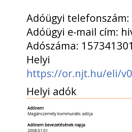
Adóügyi telefonszám:
Adóügyi e-mail cím: h
Adószáma: 15734130
Helyi 
https://or.njt.hu/eli
Helyi adók
Adónem
Magánszemély kommunális adója
Adónem bevezetésének napja
2008.01.01