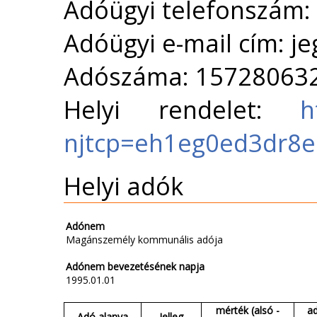
Adóügyi telefonszám:
Adóügyi e-mail cím: j
Adószáma: 15728063
Helyi rendelet:
h
njtcp=eh1eg0ed3dr8
Helyi adók
Adónem
Magánszemély kommunális adója
Adónem bevezetésének napja
1995.01.01
mérték (alsó -
a
Adó alanya
Jelleg