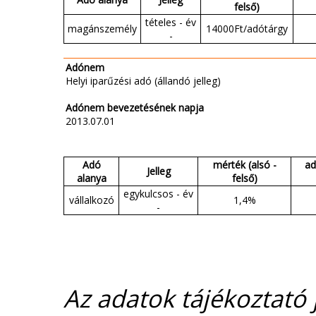
felső)
tételes - év
magánszemély
14000Ft/adótárgy
-
Adónem
Helyi iparűzési adó (állandó jelleg)
Adónem bevezetésének napja
2013.07.01
Adó
mérték (alsó -
ad
Jelleg
alanya
felső)
egykulcsos - év
vállalkozó
1,4%
-
Az adatok tájékoztató j