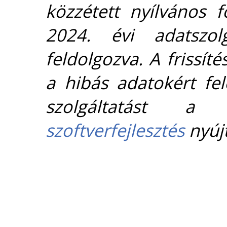
közzétett nyílvános 
2024. évi adatszolg
feldolgozva. A frissít
a hibás adatokért fel
szolgáltatást 
szoftverfejlesztés
nyújt