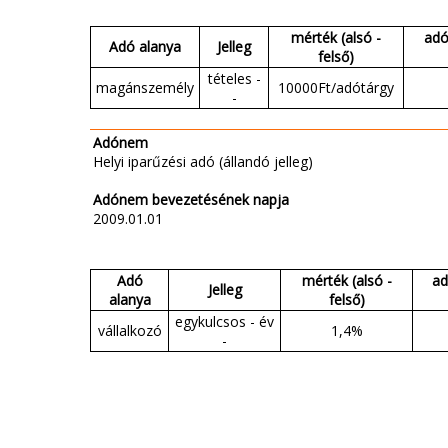
mérték (alsó -
adó
Adó alanya
Jelleg
felső)
tételes -
magánszemély
10000Ft/adótárgy
-
Adónem
Helyi iparűzési adó (állandó jelleg)
Adónem bevezetésének napja
2009.01.01
Adó
mérték (alsó -
ad
Jelleg
alanya
felső)
egykulcsos - év
vállalkozó
1,4%
-