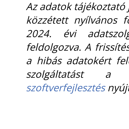
Az adatok tájékoztató j
közzétett nyílvános 
2024. évi adatszolg
feldolgozva. A frissít
a hibás adatokért fel
szolgáltatást 
szoftverfejlesztés
nyújt