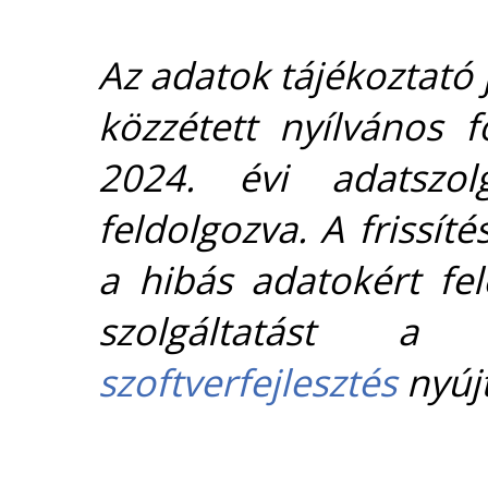
Az adatok tájékoztató j
közzétett nyílvános 
2024. évi adatszolg
feldolgozva. A frissít
a hibás adatokért fel
szolgáltatást 
szoftverfejlesztés
nyújt