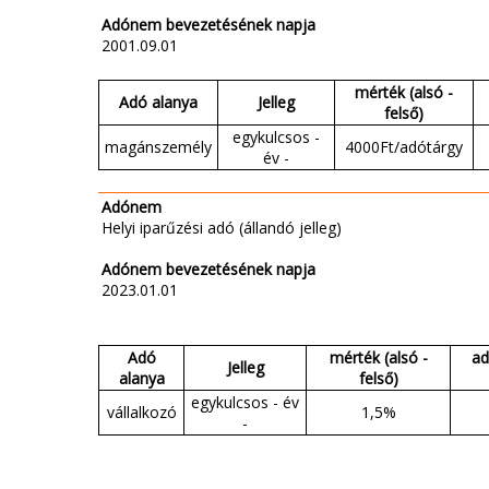
Adónem bevezetésének napja
2001.09.01
mérték (alsó -
Adó alanya
Jelleg
felső)
egykulcsos -
magánszemély
4000Ft/adótárgy
év -
Adónem
Helyi iparűzési adó (állandó jelleg)
Adónem bevezetésének napja
2023.01.01
Adó
mérték (alsó -
ad
Jelleg
alanya
felső)
egykulcsos - év
vállalkozó
1,5%
-