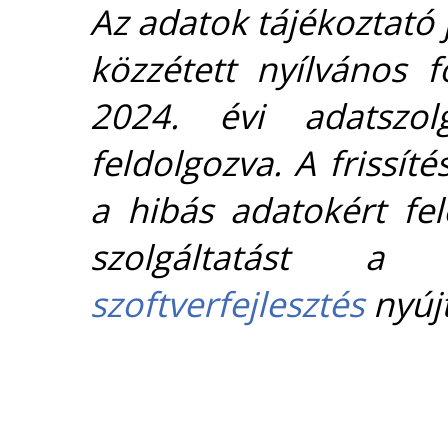
Az adatok tájékoztató j
közzétett nyílvános 
2024. évi adatszolg
feldolgozva. A frissít
a hibás adatokért fel
szolgáltatást 
szoftverfejlesztés
nyújt