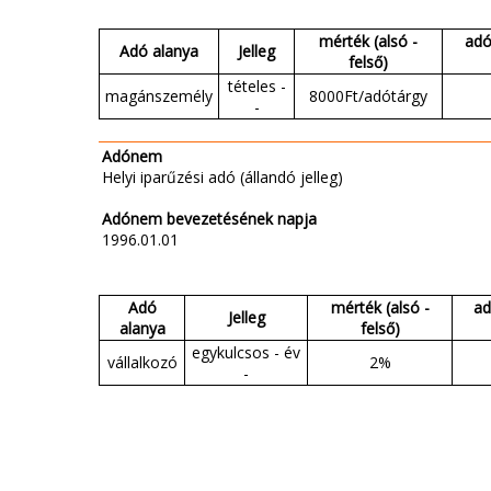
mérték (alsó -
adó
Adó alanya
Jelleg
felső)
tételes -
magánszemély
8000Ft/adótárgy
-
Adónem
Helyi iparűzési adó (állandó jelleg)
Adónem bevezetésének napja
1996.01.01
Adó
mérték (alsó -
ad
Jelleg
alanya
felső)
egykulcsos - év
vállalkozó
2%
-