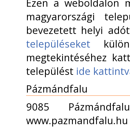
Ezen a weboldalon m
magyarországi telep
bevezetett helyi adó
településeket
külön 
megtekintéséhez katt
települést
ide kattint
Pázmándfalu
9085 Pázmándf
www.pazmandfalu.hu