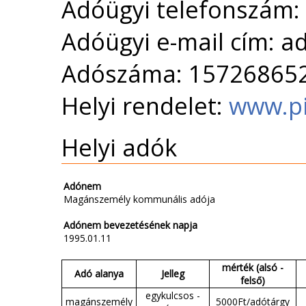
Adóügyi telefonszám:
Adóügyi e-mail cím: 
Adószáma: 15726865
Helyi rendelet:
www.pi
Helyi adók
Adónem
Magánszemély kommunális adója
Adónem bevezetésének napja
1995.01.11
mérték (alsó -
Adó alanya
Jelleg
felső)
egykulcsos -
magánszemély
5000Ft/adótárgy