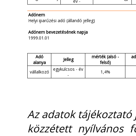
év -
Adónem
Helyi iparűzési adó (állandó jelleg)
Adónem bevezetésének napja
1999.01.01
Adó
mérték (alsó -
ad
Jelleg
alanya
felső)
egykulcsos - év
vállalkozó
1,4%
-
Az adatok tájékoztató j
közzétett nyílvános 