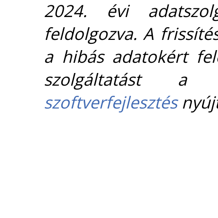
2024. évi adatszolg
feldolgozva. A frissít
a hibás adatokért fel
szolgáltatást 
szoftverfejlesztés
nyújt