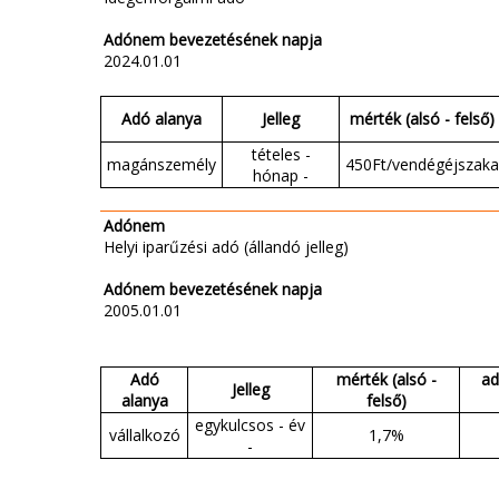
Adónem bevezetésének napja
2024.01.01
Adó alanya
Jelleg
mérték (alsó - felső)
tételes -
magánszemély
450Ft/vendégéjszaka
hónap -
Adónem
Helyi iparűzési adó (állandó jelleg)
Adónem bevezetésének napja
2005.01.01
Adó
mérték (alsó -
ad
Jelleg
alanya
felső)
egykulcsos - év
vállalkozó
1,7%
-