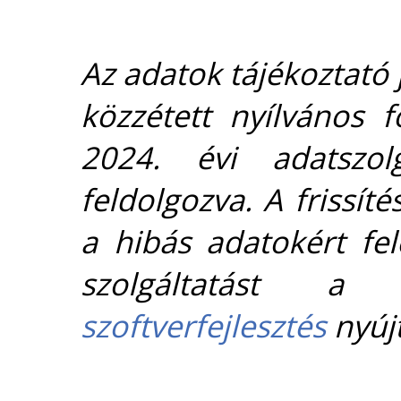
Az adatok tájékoztató j
közzétett nyílvános 
2024. évi adatszolg
feldolgozva. A frissít
a hibás adatokért fel
szolgáltatást 
szoftverfejlesztés
nyújt