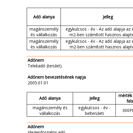
Adó alanya
Jelleg
magánszemély
egykulcsos - év - Az adó alapja az
és vállalkozás
m2-ben számított hasznos alapte
magánszemély
egykulcsos - év - Az adó alapja az
és vállalkozás
m2-ben számított hasznos alapt
Adónem
Telekadó (terület)
Adónem bevezetésének napja
2005.01.01
mérték 
Adó alanya
Jelleg
fel
magánszemély és
egykulcsos - év -
300F
vállalkozás
belterületi
Adónem
Idegenforgalmi adó