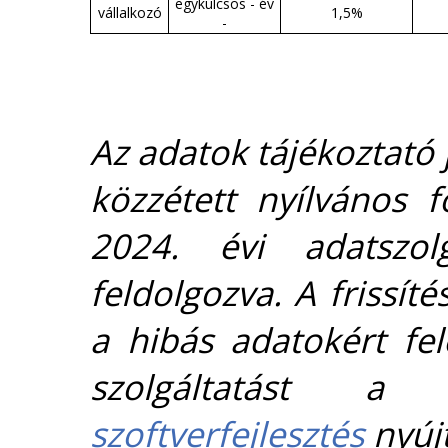
egykulcsos - év
vállalkozó
1,5%
-
Az adatok tájékoztató j
közzétett nyílvános 
2024. évi adatszolg
feldolgozva. A frissít
a hibás adatokért fel
szolgáltatást 
szoftverfejlesztés
nyújt