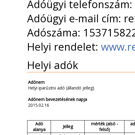
Adóügyi telefonszám:
Adóügyi e-mail cím: r
Adószáma: 15371582
Helyi rendelet:
www.re
Helyi adók
Adónem
Helyi iparűzési adó (állandó jelleg)
Adónem bevezetésének napja
2015.02.16
Adó
mérték (alsó -
ad
Jelleg
alanya
felső)