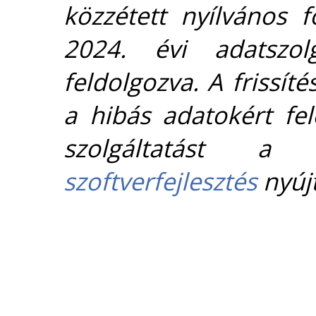
közzétett nyílvános 
2024. évi adatszolg
feldolgozva. A frissít
a hibás adatokért fel
szolgáltatást 
szoftverfejlesztés
nyújt