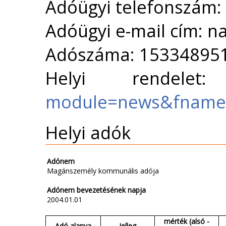
Adóügyi telefonszám:
Adóügyi e-mail cím: 
Adószáma: 15334895
Helyi rendele
module=news&fname=
Helyi adók
Adónem
Magánszemély kommunális adója
Adónem bevezetésének napja
2004.01.01
mérték (alsó -
Adó alanya
Jelleg