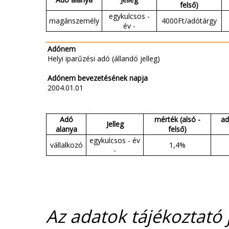
felső)
egykulcsos -
magánszemély
4000Ft/adótárgy
év -
Adónem
Helyi iparűzési adó (állandó jelleg)
Adónem bevezetésének napja
2004.01.01
Adó
mérték (alsó -
ad
Jelleg
alanya
felső)
egykulcsos - év
vállalkozó
1,4%
-
Az adatok tájékoztató j