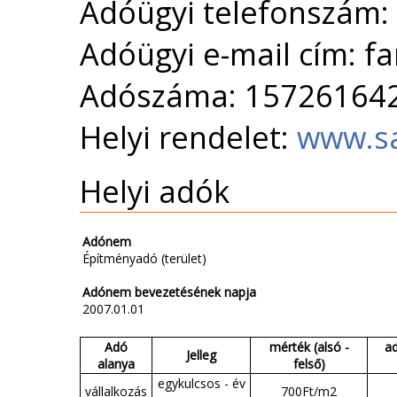
Adóügyi telefonszám:
Adóügyi e-mail cím: f
Adószáma: 15726164
Helyi rendelet:
www.sa
Helyi adók
Adónem
Építményadó (terület)
Adónem bevezetésének napja
2007.01.01
Adó
mérték (alsó -
ad
Jelleg
alanya
felső)
egykulcsos - év
vállalkozás
700Ft/m2