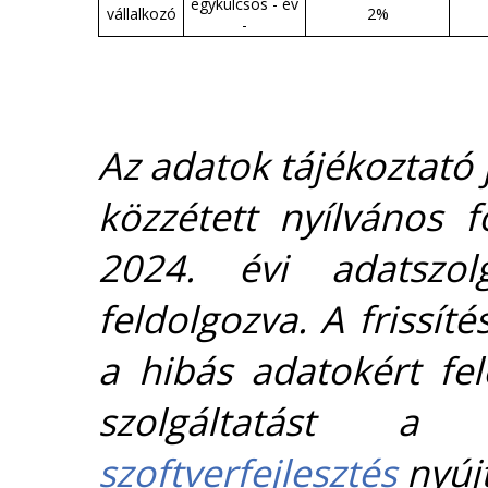
egykulcsos - év
vállalkozó
2%
-
Az adatok tájékoztató j
közzétett nyílvános 
2024. évi adatszolg
feldolgozva. A frissít
a hibás adatokért fel
szolgáltatást 
szoftverfejlesztés
nyújt