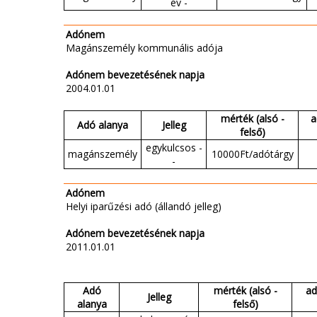
év -
Adónem
Magánszemély kommunális adója
Adónem bevezetésének napja
2004.01.01
mérték (alsó -
a
Adó alanya
Jelleg
felső)
egykulcsos -
magánszemély
10000Ft/adótárgy
-
Adónem
Helyi iparűzési adó (állandó jelleg)
Adónem bevezetésének napja
2011.01.01
Adó
mérték (alsó -
ad
Jelleg
alanya
felső)