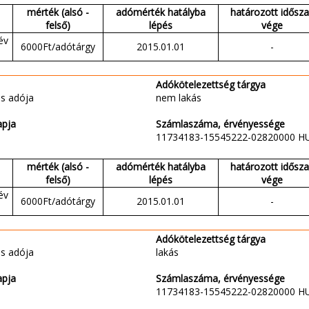
mérték (alsó -
adómérték hatályba
határozott idősz
felső)
lépés
vége
év
6000Ft/adótárgy
2015.01.01
-
Adókötelezettség tárgya
s adója
nem lakás
apja
Számlaszáma, érvényessége
11734183-15545222-02820000 H
mérték (alsó -
adómérték hatályba
határozott idősz
felső)
lépés
vége
év
6000Ft/adótárgy
2015.01.01
-
Adókötelezettség tárgya
s adója
lakás
apja
Számlaszáma, érvényessége
11734183-15545222-02820000 H