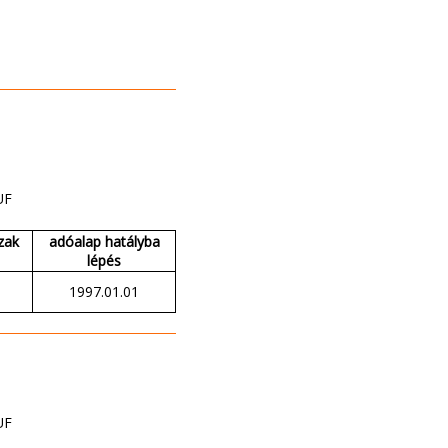
UF
zak
adóalap hatályba
lépés
1997.01.01
UF