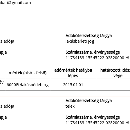
kikati@gmail.com
u
Adókötelezettség tárgya
s adója
lakásbérleti jog
apja
Számlaszáma, érvényessége
11734183-15545222-02820000 H
adómérték hatályba
határozott idős
mérték (alsó - felső)
lépés
vége
év
6000Ft/lakásbérletijog
2015.01.01
-
Adókötelezettség tárgya
s adója
telek
apja
Számlaszáma, érvényessége
11734183-15545222-02820000 H