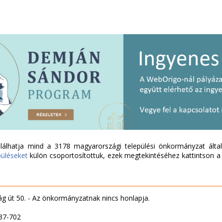
álhatja mind a 3178 magyarországi települési önkormányzat által 
püléseket
külön csoportosítottuk, ezek megtekintéséhez kattintson a l
g út 50. - Az önkormányzatnak nincs honlapja.
37-702