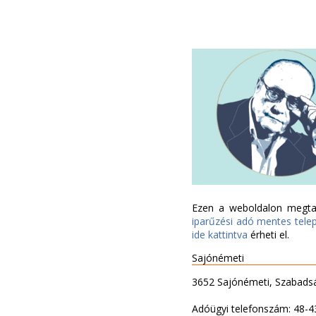
Ezen a weboldalon megtal
iparűzési adó mentes tele
ide kattintva
érheti el.
Sajónémeti
3652 Sajónémeti, Szabadsá
Adóügyi telefonszám: 48-4