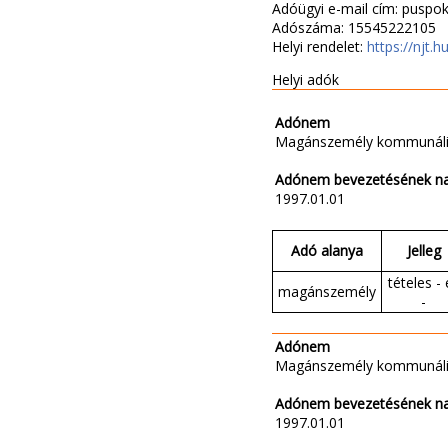
Adóügyi e-mail cím: puspo
Adószáma: 15545222105
Helyi rendelet:
https://njt.h
Helyi adók
Adónem
Magánszemély kommunáli
Adónem bevezetésének n
1997.01.01
Adó alanya
Jelleg
tételes - 
magánszemély
-
Adónem
Magánszemély kommunáli
Adónem bevezetésének n
1997.01.01