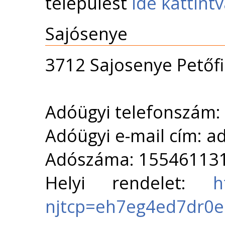
települést
ide kattint
Sajósenye
3712 Sajosenye Petőfi
Adóügyi telefonszám:
Adóügyi e-mail cím: 
Adószáma: 15546113
Helyi rendelet:
h
njtcp=eh7eg4ed7dr0