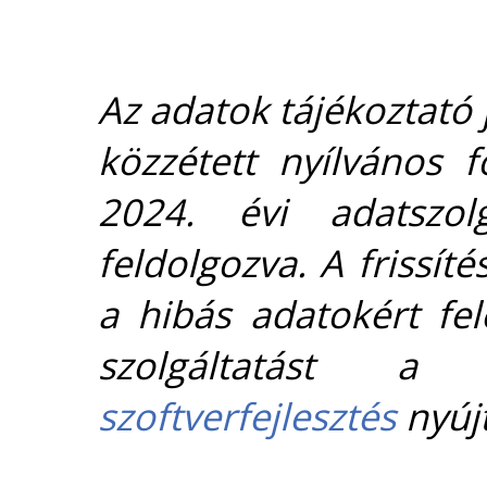
Az adatok tájékoztató j
közzétett nyílvános 
2024. évi adatszolg
feldolgozva. A frissít
a hibás adatokért fel
szolgáltatást 
szoftverfejlesztés
nyújt