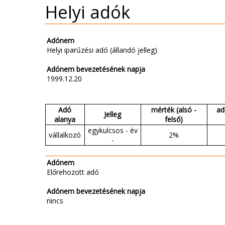
Helyi adók
Adónem
Helyi iparűzési adó (állandó jelleg)
Adónem bevezetésének napja
1999.12.20
Adó
mérték (alsó -
ad
Jelleg
alanya
felső)
egykulcsos - év
vállalkozó
2%
-
Adónem
Előrehozott adó
Adónem bevezetésének napja
nincs