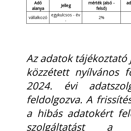
Adó
mérték (alsó -
ad
Jelleg
alanya
felső)
egykulcsos - év
vállalkozó
2%
-
Az adatok tájékoztató j
közzétett nyílvános 
2024. évi adatszolg
feldolgozva. A frissít
a hibás adatokért fel
szolgáltatást 