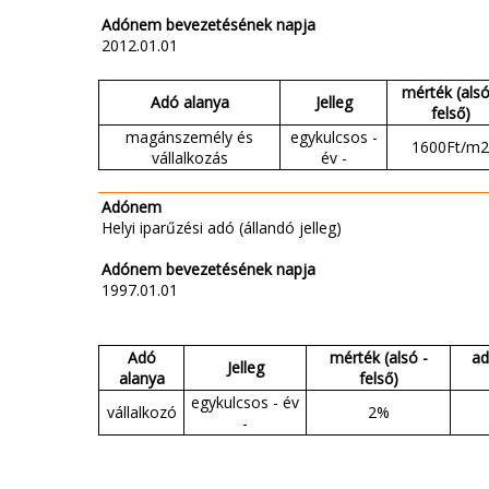
Adónem bevezetésének napja
2012.01.01
mérték (alsó
Adó alanya
Jelleg
felső)
magánszemély és
egykulcsos -
1600Ft/m2
vállalkozás
év -
Adónem
Helyi iparűzési adó (állandó jelleg)
Adónem bevezetésének napja
1997.01.01
Adó
mérték (alsó -
ad
Jelleg
alanya
felső)
egykulcsos - év
vállalkozó
2%
-