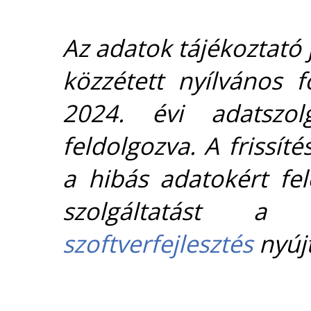
Az adatok tájékoztató j
közzétett nyílvános 
2024. évi adatszolg
feldolgozva. A frissít
a hibás adatokért fel
szolgáltatást 
szoftverfejlesztés
nyújt