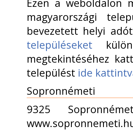
Ezen a weboldalon m
magyarországi telep
bevezetett helyi adó
településeket
külön 
megtekintéséhez katt
települést
ide kattint
Sopronnémeti
9325 Sopronnéme
www.sopronnemeti.h