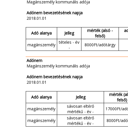
Magánszemély kommunális adója
Adónem bevezetésének napja
2018.01.01
mérték (alsó -
a
Adó alanya
Jelleg
felső)
tételes - év
magánszemély
8000Ft/adótárgy
-
Adónem
Magánszemély kommunális adója
Adónem bevezetésének napja
2018.01.01
mérték (al
Adó alanya
Jelleg
felső)
sávosan eltérő
magánszemély
17000Ft/ad
mértékű - év -
sávosan eltérő
magánszemély
8000Ft/adó
mértékű - év -