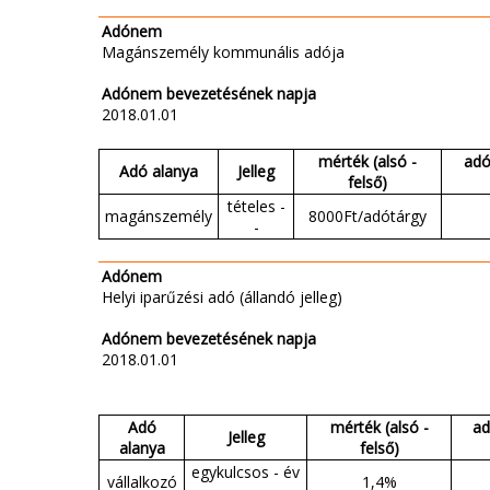
Adónem
Magánszemély kommunális adója
Adónem bevezetésének napja
2018.01.01
mérték (alsó -
adó
Adó alanya
Jelleg
felső)
tételes -
magánszemély
8000Ft/adótárgy
-
Adónem
Helyi iparűzési adó (állandó jelleg)
Adónem bevezetésének napja
2018.01.01
Adó
mérték (alsó -
ad
Jelleg
alanya
felső)
egykulcsos - év
vállalkozó
1,4%