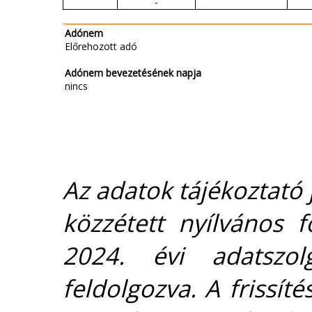
-
Adónem
Előrehozott adó
Adónem bevezetésének napja
nincs
Az adatok tájékoztató j
közzétett nyílvános 
2024. évi adatszolg
feldolgozva. A frissít