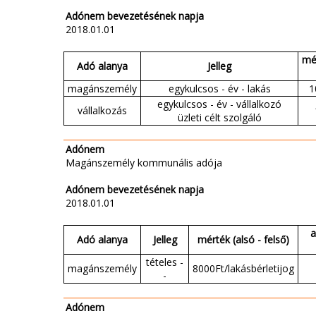
Adónem bevezetésének napja
2018.01.01
mér
Adó alanya
Jelleg
magánszemély
egykulcsos - év - lakás
1
egykulcsos - év - vállalkozó
vállalkozás
üzleti célt szolgáló
Adónem
Magánszemély kommunális adója
Adónem bevezetésének napja
2018.01.01
a
Adó alanya
Jelleg
mérték (alsó - felső)
tételes -
magánszemély
8000Ft/lakásbérletijog
-
Adónem