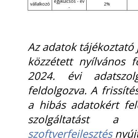
egykulcsos - év
vállalkozó
2%
-
Az adatok tájékoztató j
közzétett nyílvános 
2024. évi adatszolg
feldolgozva. A frissít
a hibás adatokért fel
szolgáltatást 
szoftverfejlesztés
nyújt