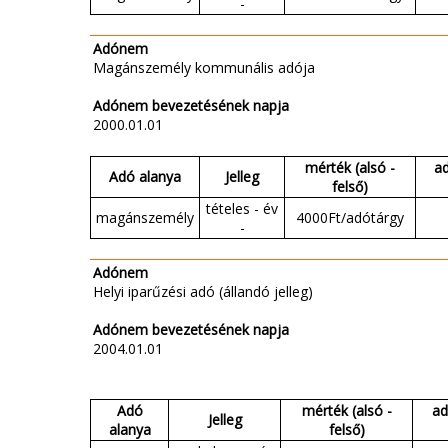
-
Adónem
Magánszemély kommunális adója
Adónem bevezetésének napja
2000.01.01
mérték (alsó -
a
Adó alanya
Jelleg
felső)
tételes - év
magánszemély
4000Ft/adótárgy
-
Adónem
Helyi iparűzési adó (állandó jelleg)
Adónem bevezetésének napja
2004.01.01
Adó
mérték (alsó -
ad
Jelleg
alanya
felső)