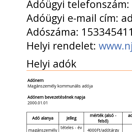
Adóügyi telefonszám:
Adóügyi e-mail cím: 
Adószáma: 15334541
Helyi rendelet:
www.nj
Helyi adók
Adónem
Magánszemély kommunális adója
Adónem bevezetésének napja
2000.01.01
mérték (alsó -
a
Adó alanya
Jelleg
felső)
tételes - év
magánszemély
4000Ft/adótárgy