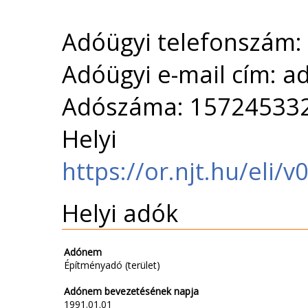
Adóügyi telefonszám
Adóügyi e-mail cím: 
Adószáma: 15724533
Helyi 
https://or.njt.hu/eli
Helyi adók
Adónem
Építményadó (terület)
Adónem bevezetésének napja
1991.01.01