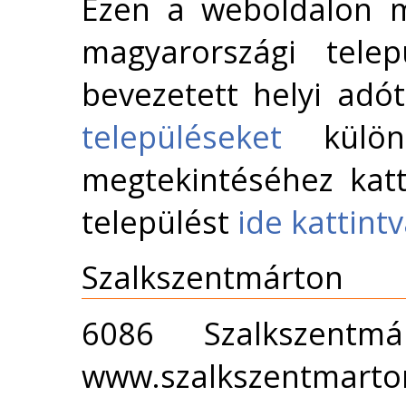
Ezen a weboldalon m
magyarországi telep
bevezetett helyi adó
településeket
külön 
megtekintéséhez katt
települést
ide kattint
Szalkszentmárton
6086 Szalkszentm
www.szalkszentmarto