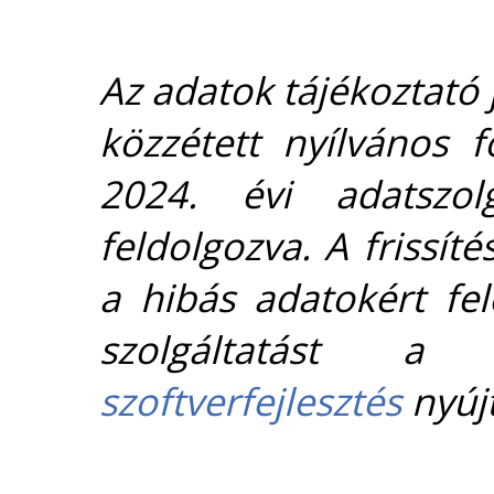
Az adatok tájékoztató j
közzétett nyílvános 
2024. évi adatszolg
feldolgozva. A frissít
a hibás adatokért fel
szolgáltatást 
szoftverfejlesztés
nyújt