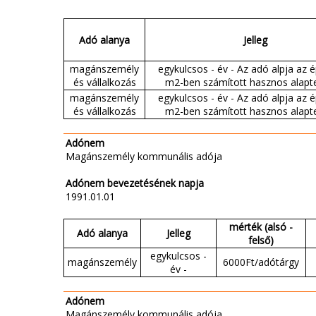
Adó alanya
Jelleg
magánszemély
egykulcsos - év - Az adó alpja az 
és vállalkozás
m2-ben számított hasznos alapte
magánszemély
egykulcsos - év - Az adó alpja az 
és vállalkozás
m2-ben számított hasznos alapte
Adónem
Magánszemély kommunális adója
Adónem bevezetésének napja
1991.01.01
mérték (alsó -
Adó alanya
Jelleg
felső)
egykulcsos -
magánszemély
6000Ft/adótárgy
év -
Adónem
Magánszemély kommunális adója