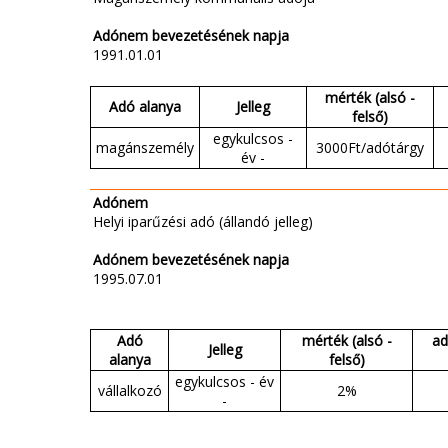
Adónem bevezetésének napja
1991.01.01
mérték (alsó -
Adó alanya
Jelleg
felső)
egykulcsos -
magánszemély
3000Ft/adótárgy
év -
Adónem
Helyi iparűzési adó (állandó jelleg)
Adónem bevezetésének napja
1995.07.01
Adó
mérték (alsó -
ad
Jelleg
alanya
felső)
egykulcsos - év
vállalkozó
2%
-