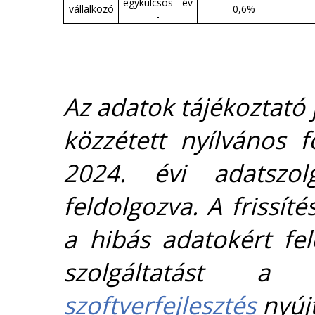
egykulcsos - év
vállalkozó
0,6%
-
Az adatok tájékoztató j
közzétett nyílvános 
2024. évi adatszolg
feldolgozva. A frissít
a hibás adatokért fel
szolgáltatást 
szoftverfejlesztés
nyújt