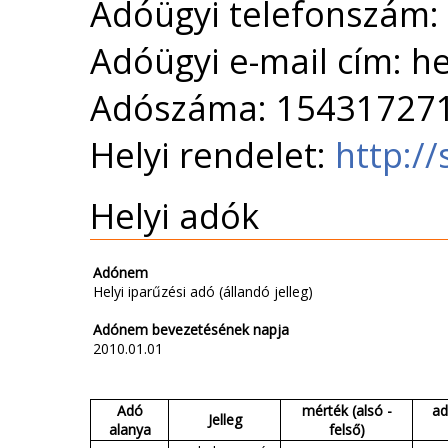
Adóügyi telefonszám:
Adóügyi e-mail cím: 
Adószáma: 15431727
Helyi rendelet:
http:/
Helyi adók
Adónem
Helyi iparűzési adó (állandó jelleg)
Adónem bevezetésének napja
2010.01.01
Adó
mérték (alsó -
ad
Jelleg
alanya
felső)