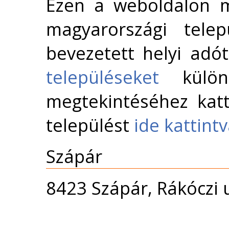
Ezen a weboldalon m
magyarországi telep
bevezetett helyi adó
településeket
külön 
megtekintéséhez katt
települést
ide kattint
Szápár
8423 Szápár, Rákóczi u