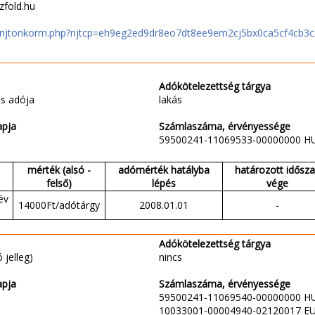
zfold.hu
hu/njtonkorm.php?njtcp=eh9eg2ed9dr8eo7dt8ee9em2cj5bx0ca5cf4cb3
Adókötelezettség tárgya
s adója
lakás
apja
Számlaszáma, érvényessége
59500241-11069533-00000000 H
mérték (alsó -
adómérték hatályba
határozott idősz
felső)
lépés
vége
év
14000Ft/adótárgy
2008.01.01
-
Adókötelezettség tárgya
 jelleg)
nincs
apja
Számlaszáma, érvényessége
59500241-11069540-00000000 H
10033001-00004940-02120017 E