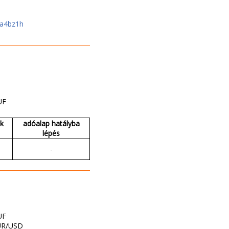
ca4bz1h
UF
ak
adóalap hatályba
lépés
-
UF
UR/USD