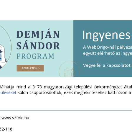
álhatja mind a 3178 magyarországi települési önkormányzat által 
püléseket
külön csoportosítottuk, ezek megtekintéséhez kattintson a l
 - www.szfold.hu
52-116