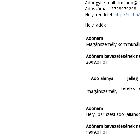
Adóügyi e-mail cím: ado@s
Adószáma: 15728070208
Helyi rendelet:
http://njt.
Helyi adók
Adónem
Magánszemély kommunáli
Adónem bevezetésének n
2008.01.01
Adó alanya
Jelleg
tételes - 
magánszemély
-
Adónem
Helyi iparűzési adó (állandó
Adónem bevezetésének n
1999.01.01