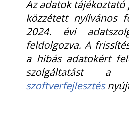
Az adatok tájékoztató j
közzétett nyílvános 
2024. évi adatszolg
feldolgozva. A frissít
a hibás adatokért fel
szolgáltatást 
szoftverfejlesztés
nyújt