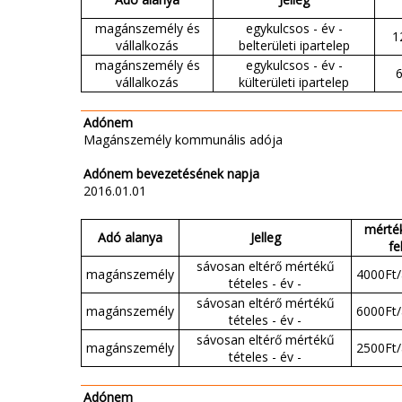
magánszemély és
egykulcsos - év -
1
vállalkozás
belterületi ipartelep
magánszemély és
egykulcsos - év -
vállalkozás
külterületi ipartelep
Adónem
Magánszemély kommunális adója
Adónem bevezetésének napja
2016.01.01
mérték
Adó alanya
Jelleg
fe
sávosan eltérő mértékű
magánszemély
4000Ft/
tételes - év -
sávosan eltérő mértékű
magánszemély
6000Ft/
tételes - év -
sávosan eltérő mértékű
magánszemély
2500Ft/
tételes - év -
Adónem