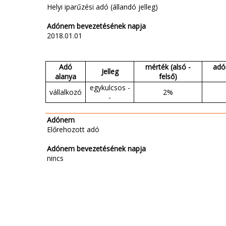
Helyi iparűzési adó (állandó jelleg)
Adónem bevezetésének napja
2018.01.01
Adó
mérték (alsó -
adó
Jelleg
alanya
felső)
egykulcsos -
vállalkozó
2%
-
Adónem
Előrehozott adó
Adónem bevezetésének napja
nincs