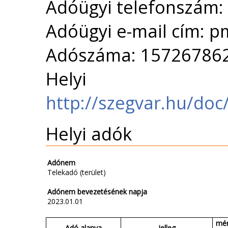
Adóügyi telefonszám:
Adóügyi e-mail cím: 
Adószáma: 15726786
Helyi 
http://szegvar.hu/doc
Helyi adók
Adónem
Telekadó (terület)
Adónem bevezetésének napja
2023.01.01
mér
Adó alanya
Jelleg