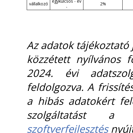
egykulcsos - év
vállalkozó
2%
-
Az adatok tájékoztató j
közzétett nyílvános 
2024. évi adatszolg
feldolgozva. A frissít
a hibás adatokért fel
szolgáltatást 
szoftverfejlesztés
nyújt