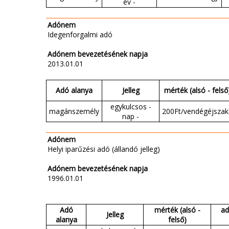
év -
Adónem
Idegenforgalmi adó
Adónem bevezetésének napja
2013.01.01
Adó alanya
Jelleg
mérték (alsó - felső
egykulcsos -
magánszemély
200Ft/vendégéjszak
nap -
Adónem
Helyi iparűzési adó (állandó jelleg)
Adónem bevezetésének napja
1996.01.01
Adó
mérték (alsó -
ad
Jelleg
alanya
felső)