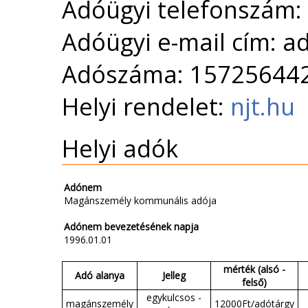
Adóügyi telefonszám:
Adóügyi e-mail cím: 
Adószáma: 15725644
Helyi rendelet:
njt.hu
Helyi adók
Adónem
Magánszemély kommunális adója
Adónem bevezetésének napja
1996.01.01
mérték (alsó -
Adó alanya
Jelleg
felső)
egykulcsos -
magánszemély
12000Ft/adótárgy