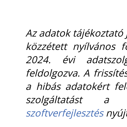
Az adatok tájékoztató j
közzétett nyílvános 
2024. évi adatszolg
feldolgozva. A frissít
a hibás adatokért fel
szolgáltatást 
szoftverfejlesztés
nyújt