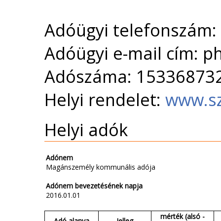
Adóügyi telefonszám:
Adóügyi e-mail cím: p
Adószáma: 15336873
Helyi rendelet:
www.s
Helyi adók
Adónem
Magánszemély kommunális adója
Adónem bevezetésének napja
2016.01.01
mérték (alsó -
Adó alanya
Jelleg