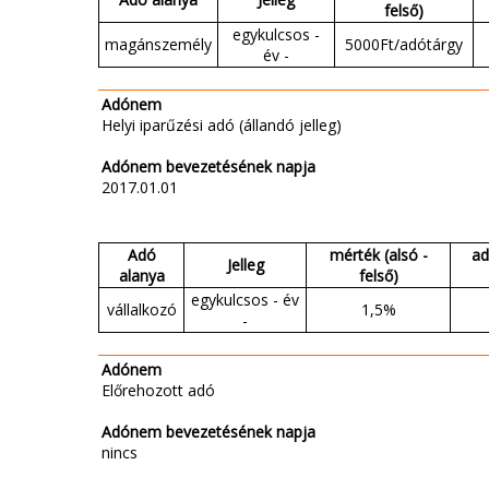
felső)
egykulcsos -
magánszemély
5000Ft/adótárgy
év -
Adónem
Helyi iparűzési adó (állandó jelleg)
Adónem bevezetésének napja
2017.01.01
Adó
mérték (alsó -
ad
Jelleg
alanya
felső)
egykulcsos - év
vállalkozó
1,5%
-
Adónem
Előrehozott adó
Adónem bevezetésének napja
nincs