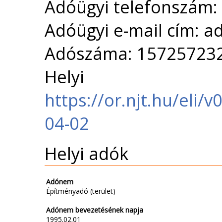
Adóügyi telefonszám:
Adóügyi e-mail cím: a
Adószáma: 15725723
Helyi 
https://or.njt.hu/eli
04-02
Helyi adók
Adónem
Építményadó (terület)
Adónem bevezetésének napja
1995.02.01