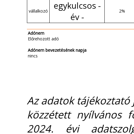
egykulcsos -
vállalkozó
2%
év -
Adónem
Előrehozott adó
Adónem bevezetésének napja
nincs
Az adatok tájékoztató j
közzétett nyílvános 
2024. évi adatszolg