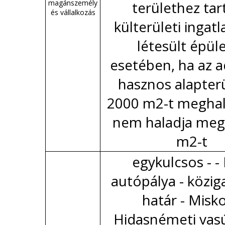
magánszemély
területhez ta
és vállalkozás
külterületi ingat
létesült épül
esetében, ha az 
hasznos alapter
2000 m2-t meghal
nem haladja meg
m2-t
egykulcsos - 
autópálya - közig
határ - Misko
Hidasnémeti vas