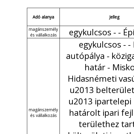
Adó alanya
Jelleg
magánszemély
egykulcsos - - É
és vállalkozás
egykulcsos - 
autópálya - közig
határ - Misko
Hidasnémeti vas
u2013 belterület
u2013 ipartelepi 
magánszemély
határolt ipari fej
és vállalkozás
területhez ta