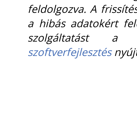
feldolgozva. A frissít
a hibás adatokért fel
szolgáltatást 
szoftverfejlesztés
nyújt