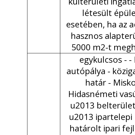
külterületi ingat
létesült épül
esetében, ha az 
hasznos alapter
5000 m2-t megh
egykulcsos - 
autópálya - közig
határ - Misko
Hidasnémeti vas
u2013 belterület
u2013 ipartelepi 
határolt ipari fej