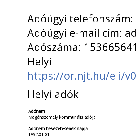
Adóügyi telefonszám:
Adóügyi e-mail cím: a
Adószáma: 15366564
Helyi 
https://or.njt.hu/eli/
Helyi adók
Adónem
Magánszemély kommunális adója
Adónem bevezetésének napja
1992.01.01