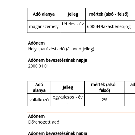
Adó alanya
Jelleg
mérték (alsó - felső)
tételes - év
magánszemély
6000Ft/lakásbérletijog
-
Adónem
Helyi iparűzési adó (állandó jelleg)
Adónem bevezetésének napja
2000.01.01
Adó
mérték (alsó -
ad
Jelleg
alanya
felső)
egykulcsos - év
vállalkozó
2%
-
Adónem
Előrehozott adó
Adónem bevezetésének napja