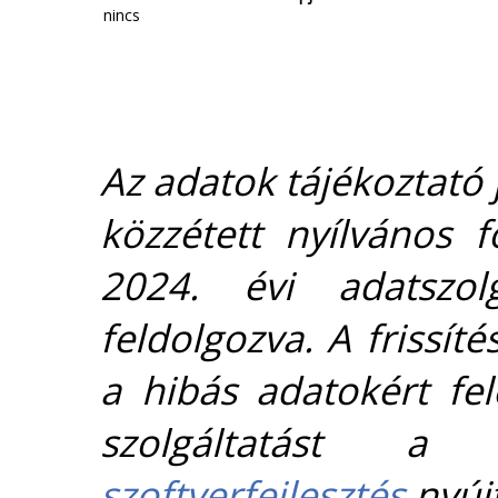
nincs
Az adatok tájékoztató j
közzétett nyílvános 
2024. évi adatszolg
feldolgozva. A frissít
a hibás adatokért fel
szolgáltatást 
szoftverfejlesztés
nyújt