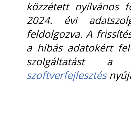
közzétett nyílvános 
2024. évi adatszolg
feldolgozva. A frissít
a hibás adatokért fel
szolgáltatást 
szoftverfejlesztés
nyújt