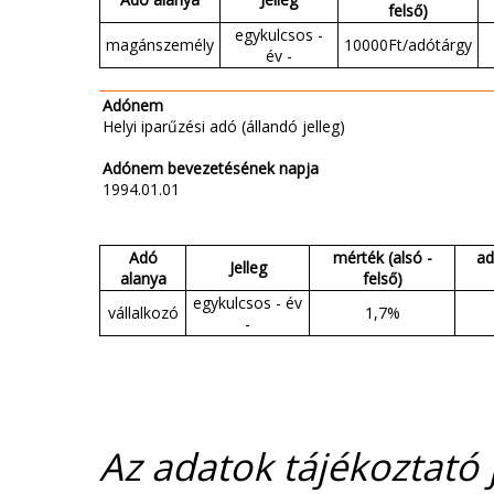
felső)
egykulcsos -
magánszemély
10000Ft/adótárgy
év -
Adónem
Helyi iparűzési adó (állandó jelleg)
Adónem bevezetésének napja
1994.01.01
Adó
mérték (alsó -
ad
Jelleg
alanya
felső)
egykulcsos - év
vállalkozó
1,7%
-
Az adatok tájékoztató j