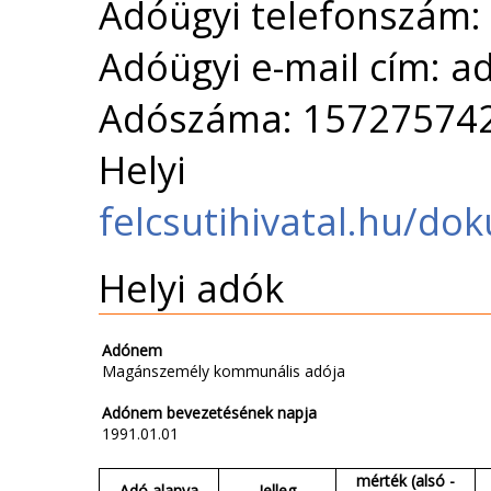
Adóügyi telefonszám:
Adóügyi e-mail cím: 
Adószáma: 15727574
Helyi 
felcsutihivatal.hu/d
Helyi adók
Adónem
Magánszemély kommunális adója
Adónem bevezetésének napja
1991.01.01
mérték (alsó -
Adó alanya
Jelleg