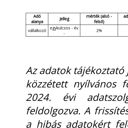
Adó
mérték (alsó -
ad
Jelleg
alanya
felső)
egykulcsos - év
vállalkozó
2%
-
Az adatok tájékoztató j
közzétett nyílvános 
2024. évi adatszolg
feldolgozva. A frissít
a hibás adatokért fel