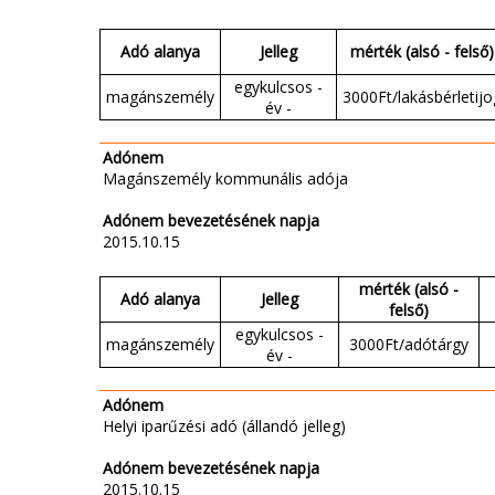
Adó alanya
Jelleg
mérték (alsó - felső)
egykulcsos -
magánszemély
3000Ft/lakásbérletijo
év -
Adónem
Magánszemély kommunális adója
Adónem bevezetésének napja
2015.10.15
mérték (alsó -
Adó alanya
Jelleg
felső)
egykulcsos -
magánszemély
3000Ft/adótárgy
év -
Adónem
Helyi iparűzési adó (állandó jelleg)
Adónem bevezetésének napja
2015.10.15