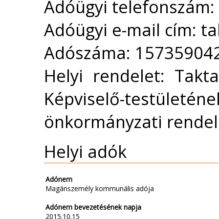
Adóügyi telefonszám:
Adóügyi e-mail cím: t
Adószáma: 15735904
Helyi rendelet: Tak
Képviselő-testüle
önkormányzati rendele
Helyi adók
Adónem
Magánszemély kommunális adója
Adónem bevezetésének napja
2015.10.15