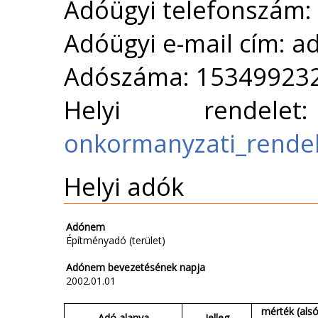
Adóügyi telefonszám:
Adóügyi e-mail cím: a
Adószáma: 15349923
Helyi rende
onkormanyzati_rende
Helyi adók
Adónem
Építményadó (terület)
Adónem bevezetésének napja
2002.01.01
mérték (alsó
Adó alanya
Jelleg