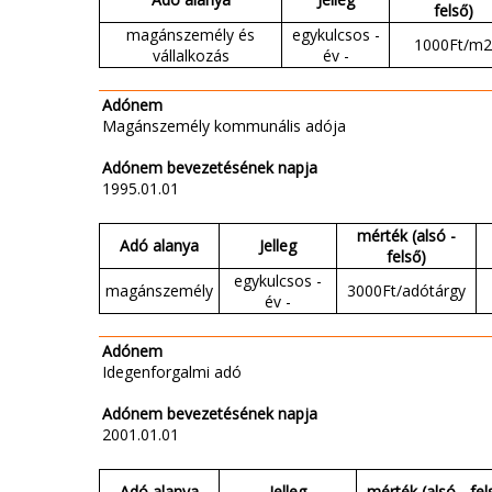
felső)
magánszemély és
egykulcsos -
1000Ft/m2
vállalkozás
év -
Adónem
Magánszemély kommunális adója
Adónem bevezetésének napja
1995.01.01
mérték (alsó -
Adó alanya
Jelleg
felső)
egykulcsos -
magánszemély
3000Ft/adótárgy
év -
Adónem
Idegenforgalmi adó
Adónem bevezetésének napja
2001.01.01
Adó alanya
Jelleg
mérték (alsó - fel