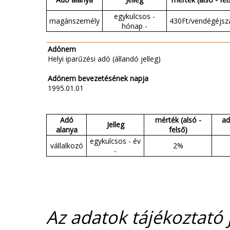
egykulcsos -
magánszemély
430Ft/vendégéjsz
hónap -
Adónem
Helyi iparűzési adó (állandó jelleg)
Adónem bevezetésének napja
1995.01.01
Adó
mérték (alsó -
ad
Jelleg
alanya
felső)
egykulcsos - év
vállalkozó
2%
-
Az adatok tájékoztató j