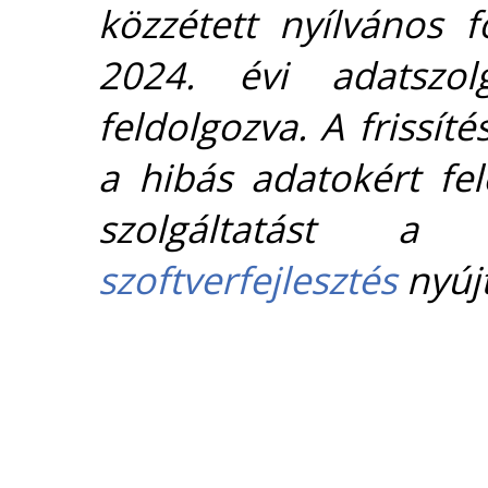
közzétett nyílvános 
2024. évi adatszolg
feldolgozva. A frissít
a hibás adatokért fel
szolgáltatást 
szoftverfejlesztés
nyújt