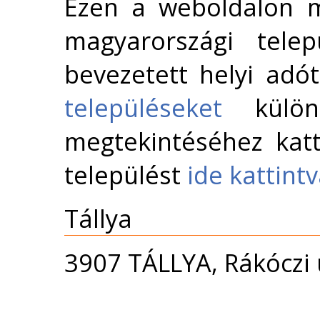
Ezen a weboldalon m
magyarországi telep
bevezetett helyi adó
településeket
külön 
megtekintéséhez katt
települést
ide kattint
Tállya
3907 TÁLLYA, Rákóczi u