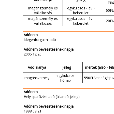
fel
magánszemély és
egykulcsos - év -
60Ft
vállalkozás
belterület
magánszemély és
egykulcsos - év -
20Ft
vállalkozás
külterület
Adónem
Idegenforgalmi adó
Adónem bevezetésének napja
2005.12.20
Adó alanya
Jelleg
mérték (alsó - fel
egykulcsos -
magánszemély
550Ft/vendégéjsz
hónap -
Adónem
Helyi iparűzési adó (állandó jelleg)
Adónem bevezetésének napja
1998.09.21