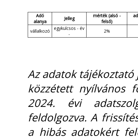
Adó
mérték (alsó -
ad
Jelleg
alanya
felső)
egykulcsos - év
vállalkozó
2%
-
Az adatok tájékoztató j
közzétett nyílvános 
2024. évi adatszolg
feldolgozva. A frissít
a hibás adatokért fel