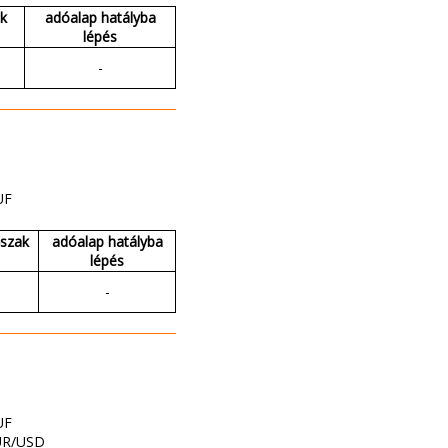
ak
adóalap hatályba
lépés
-
UF
őszak
adóalap hatályba
lépés
-
UF
UR/USD