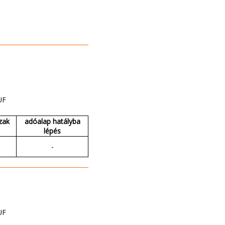
UF
zak
adóalap hatályba
lépés
-
UF