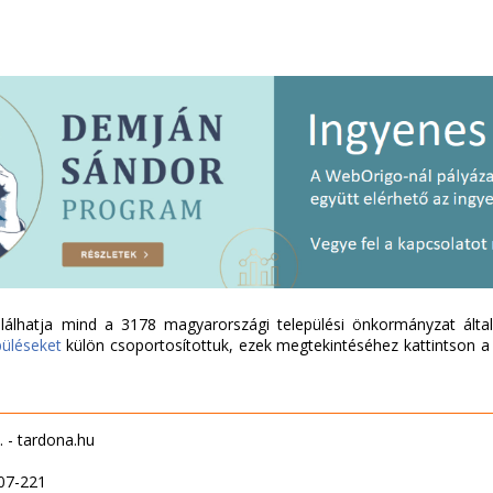
álhatja mind a 3178 magyarországi települési önkormányzat által 
püléseket
külön csoportosítottuk, ezek megtekintéséhez kattintson a l
. - tardona.hu
07-221