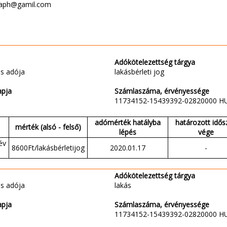
onaph@gamil.com
Adókötelezettség tárgya
s adója
lakásbérleti jog
apja
Számlaszáma, érvényessége
11734152-15439392-02820000 H
adómérték hatályba
határozott idős
mérték (alsó - felső)
lépés
vége
év
8600Ft/lakásbérletijog
2020.01.17
-
Adókötelezettség tárgya
s adója
lakás
apja
Számlaszáma, érvényessége
11734152-15439392-02820000 H