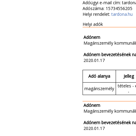
Adóügyi e-mail cím: tard
Adószáma: 15734556205
Helyi rendelet:
tardona.hu
Helyi adók
Adónem
Magánszemély kommunáli
Adónem bevezetésének n
2020.01.17
Adó alanya
Jelleg
tételes - 
magánszemély
-
Adónem
Magánszemély kommunáli
Adónem bevezetésének n
2020.01.17