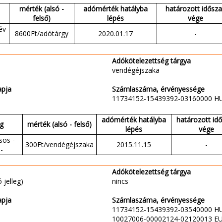
mérték (alsó -
adómérték hatályba
határozott idősz
felső)
lépés
vége
év
8600Ft/adótárgy
2020.01.17
-
Adókötelezettség tárgya
vendégéjszaka
apja
Számlaszáma, érvényessége
11734152-15439392-03160000 H
adómérték hatályba
határozott id
eg
mérték (alsó - felső)
lépés
vége
sos -
300Ft/vendégéjszaka
2015.11.15
-
-
Adókötelezettség tárgya
 jelleg)
nincs
apja
Számlaszáma, érvényessége
11734152-15439392-03540000 H
10027006-00002124-02120013 E