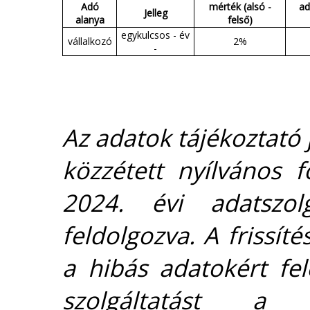
Adó
mérték (alsó -
ad
Jelleg
alanya
felső)
egykulcsos - év
vállalkozó
2%
-
Az adatok tájékoztató j
közzétett nyílvános 
2024. évi adatszolg
feldolgozva. A frissít
a hibás adatokért fel
szolgáltatást 