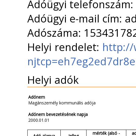
Adóügyi telefonszám:
Adóügyi e-mail cím: 
Adószáma: 15343178
Helyi rendelet:
http:/
njtcp=eh7eg2ed7dr8e
Helyi adók
Adónem
Magánszemély kommunális adója
Adónem bevezetésének napja
2000.01.01
mérték (alsó -
a
Adó alanya
Jelleg