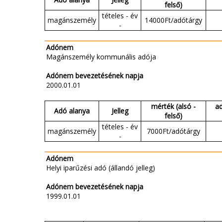
felső)
tételes - év
magánszemély
14000Ft/adótárgy
-
Adónem
Magánszemély kommunális adója
Adónem bevezetésének napja
2000.01.01
mérték (alsó -
a
Adó alanya
Jelleg
felső)
tételes - év
magánszemély
7000Ft/adótárgy
-
Adónem
Helyi iparűzési adó (állandó jelleg)
Adónem bevezetésének napja
1999.01.01