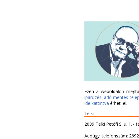
Ezen a weboldalon megtal
iparűzési adó mentes tele
ide kattintva
érheti el.
Telki
2089 Telki Petőfi S. u. 1. - t
Adóügyi telefonszám: 269