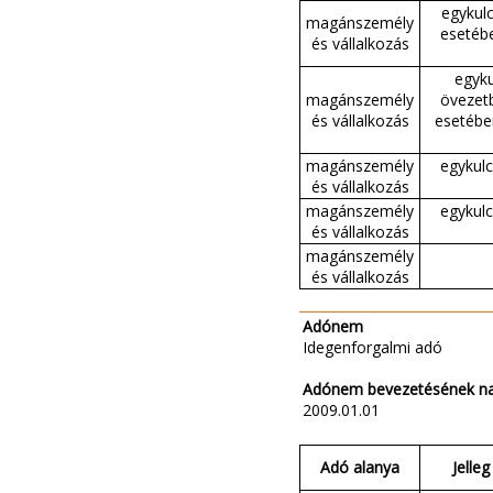
egykulc
magánszemély
esetébe
és vállalkozás
egyku
magánszemély
övezetb
és vállalkozás
esetébe
magánszemély
egykulc
és vállalkozás
magánszemély
egykulc
és vállalkozás
magánszemély
és vállalkozás
Adónem
Idegenforgalmi adó
Adónem bevezetésének n
2009.01.01
Adó alanya
Jelleg