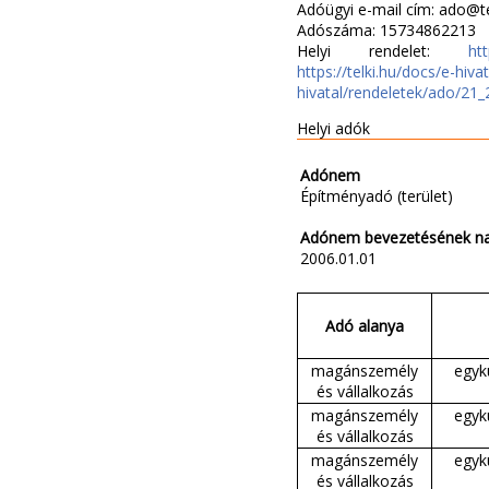
Adóügyi e-mail cím: ado@te
Adószáma: 15734862213
Helyi rendelet:
ht
https://telki.hu/docs/
hivatal/rendeletek/ado
Helyi adók
Adónem
Építményadó (terület)
Adónem bevezetésének n
2006.01.01
Adó alanya
magánszemély
egyk
és vállalkozás
magánszemély
egyk
és vállalkozás
magánszemély
egyk
és vállalkozás