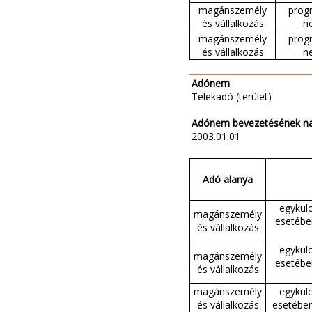
magánszemély
progr
és vállalkozás
n
magánszemély
progr
és vállalkozás
n
Adónem
Telekadó (terület)
Adónem bevezetésének n
2003.01.01
Adó alanya
egykulc
magánszemély
esetébe
és vállalkozás
egykulc
magánszemély
esetébe
és vállalkozás
magánszemély
egykulc
és vállalkozás
esetében