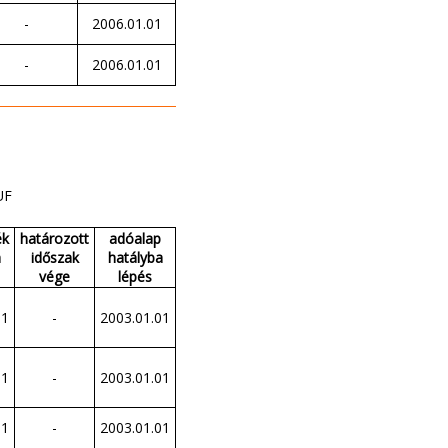
-
2006.01.01
-
2006.01.01
UF
ék
határozott
adóalap
a
időszak
hatályba
vége
lépés
01
-
2003.01.01
01
-
2003.01.01
01
-
2003.01.01