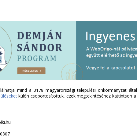
álhatja mind a 3178 magyarországi települési önkormányzat által 
püléseket
külön csoportosítottuk, ezek megtekintéséhez kattintson a l
elki.hu
20807