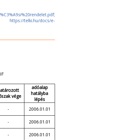
1z%C3%A9si%20rendelet.pdf;
tps://telki.hu/docs/e-
UF
adóalap
atározott
hatályba
őszak vége
lépés
-
2006.01.01
-
2006.01.01
-
2006.01.01