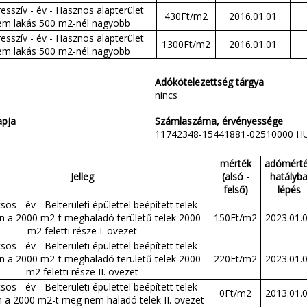
esszív - év - Hasznos alapterület
430Ft/m2
2016.01.01
em lakás 500 m2-nél nagyobb
esszív - év - Hasznos alapterület
1300Ft/m2
2016.01.01
em lakás 500 m2-nél nagyobb
Adókötelezettség tárgya
nincs
apja
Számlaszáma, érvényessége
11742348-15441881-02510000 H
mérték
adómért
Jelleg
(alsó -
hatályb
felső)
lépés
sos - év - Belterületi épülettel beépített telek
n a 2000 m2-t meghaladó területű telek 2000
150Ft/m2
2023.01.
m2 feletti része I. övezet
sos - év - Belterületi épülettel beépített telek
n a 2000 m2-t meghaladó területű telek 2000
220Ft/m2
2023.01.
m2 feletti része II. övezet
sos - év - Belterületi épülettel beépített telek
0Ft/m2
2013.01.
 a 2000 m2-t meg nem haladó telek II. övezet