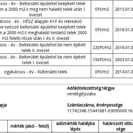
sos - év - Belterületi épülettel beépített telek
n a 2000 m2-t meg nem haladó telek után I.
0Ft/m2
2013.01.
övezet
lcsos - év - HÉSZ alapján K+F és rekreáció
e tartozó belterületi épülettel beépített telek
0Ft/m2
2016.01.
n a 2000 m2-t meghaladó területű telek 2000
m2 feletti része után I. és II. övezet
sos - év - Belterületi épülettel be nem épített
220Ft/m2
2016.01.
telek II. övezet
sos - év - Belterületi épülettel be nem épített
150Ft/m2
2003.01.
telek I. övezet
egykulcsos - év - Külterületi telek
0Ft/m2
2014.01.
Adókötelezettség tárgya
vendégéjszaka
apja
Számlaszáma, érvényessége
11742348-15441881-03090000 H
adómérték hatályba
határozott idős
mérték (alsó - felső)
lépés
vége