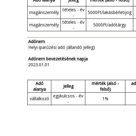
tételes - év
magánszemély
5000Ft/lakásbérletijog
-
tételes - év
magánszemély
5000Ft/adótárgy
-
Adónem
Helyi iparűzési adó (állandó jelleg)
Adónem bevezetésének napja
2023.01.01
Adó
mérték (alsó -
ad
Jelleg
alanya
felső)
egykulcsos - év
vállalkozó
1%
-