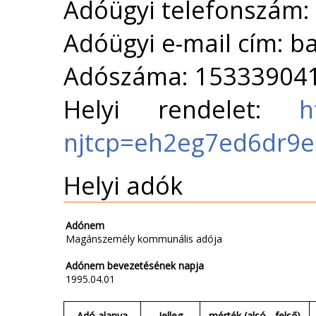
Adóügyi telefonszám:
Adóügyi e-mail cím: 
Adószáma: 15333904
Helyi rendelet:
h
njtcp=eh2eg7ed6dr9
Helyi adók
Adónem
Magánszemély kommunális adója
Adónem bevezetésének napja
1995.04.01
Adó alanya
Jelleg
mérték (alsó - felső)