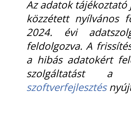
Az adatok tájékoztató j
közzétett nyílvános 
2024. évi adatszolg
feldolgozva. A frissít
a hibás adatokért fel
szolgáltatást 
szoftverfejlesztés
nyújt