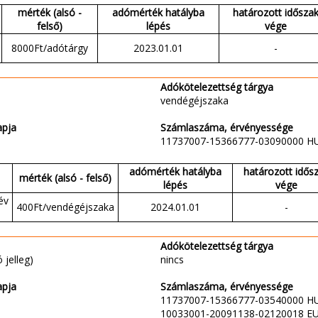
mérték (alsó -
adómérték hatályba
határozott idősza
felső)
lépés
vége
8000Ft/adótárgy
2023.01.01
-
Adókötelezettség tárgya
vendégéjszaka
apja
Számlaszáma, érvényessége
11737007-15366777-03090000 H
adómérték hatályba
határozott idős
mérték (alsó - felső)
lépés
vége
év
400Ft/vendégéjszaka
2024.01.01
-
Adókötelezettség tárgya
 jelleg)
nincs
apja
Számlaszáma, érvényessége
11737007-15366777-03540000 H
10033001-20091138-02120018 E