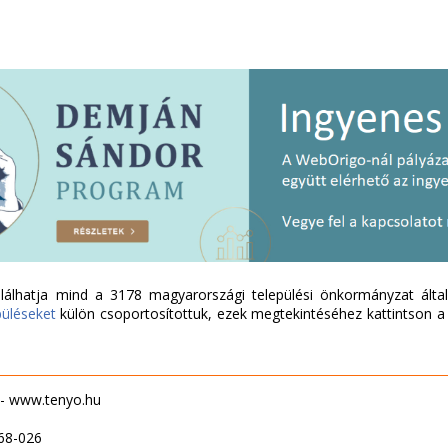
álhatja mind a 3178 magyarországi települési önkormányzat által 
püléseket
külön csoportosítottuk, ezek megtekintéséhez kattintson a l
 - www.tenyo.hu
68-026