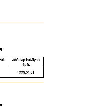
UF
zak
adóalap hatályba
lépés
1998.01.01
UF