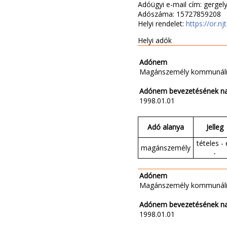
Adóügyi e-mail cím: gerge
Adószáma: 15727859208
Helyi rendelet:
https://or.nj
Helyi adók
Adónem
Magánszemély kommunáli
Adónem bevezetésének n
1998.01.01
Adó alanya
Jelleg
tételes - 
magánszemély
-
Adónem
Magánszemély kommunáli
Adónem bevezetésének n
1998.01.01