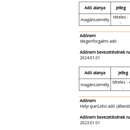
Adó alanya
Jelleg
tételes -
magánszemély
-
Adónem
Idegenforgalmi adó
Adónem bevezetésének n
2024.01.01
Adó alanya
Jelleg
tételes - 
magánszemély
-
Adónem
Helyi iparűzési adó (állandó
Adónem bevezetésének n
2023.01.01