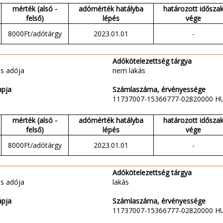
mérték (alsó -
adómérték hatályba
határozott idősza
felső)
lépés
vége
8000Ft/adótárgy
2023.01.01
-
Adókötelezettség tárgya
s adója
nem lakás
apja
Számlaszáma, érvényessége
11737007-15366777-02820000 H
mérték (alsó -
adómérték hatályba
határozott idősza
felső)
lépés
vége
8000Ft/adótárgy
2023.01.01
-
Adókötelezettség tárgya
s adója
lakás
apja
Számlaszáma, érvényessége
11737007-15366777-02820000 H