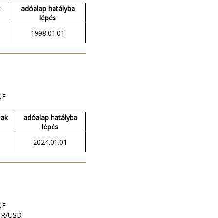
k
adóalap hatályba
lépés
1998.01.01
UF
zak
adóalap hatályba
lépés
2024.01.01
UF
UR/USD