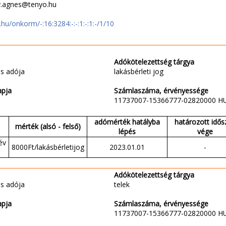
ly.agnes@tenyo.hu
t.hu/onkorm/-:16:3284:-:-:1:-:1:-/1/10
Adókötelezettség tárgya
s adója
lakásbérleti jog
apja
Számlaszáma, érvényessége
11737007-15366777-02820000 H
adómérték hatályba
határozott idős
mérték (alsó - felső)
lépés
vége
év
8000Ft/lakásbérletijog
2023.01.01
-
Adókötelezettség tárgya
s adója
telek
apja
Számlaszáma, érvényessége
11737007-15366777-02820000 H