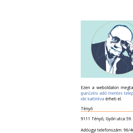
Ezen a weboldalon megtal
iparűzési adó mentes tele
ide kattintva
érheti el.
Tényő
9111 Tényő, Győri utca 59.
Adóügyi telefonszám: 96/4