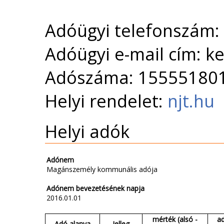
Adóügyi telefonszám:
Adóügyi e-mail cím: 
Adószáma: 15555180
Helyi rendelet:
njt.hu
Helyi adók
Adónem
Magánszemély kommunális adója
Adónem bevezetésének napja
2016.01.01
mérték (alsó -
a
Adó alanya
Jelleg