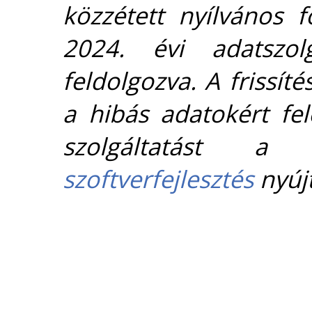
közzétett nyílvános 
2024. évi adatszolg
feldolgozva. A frissít
a hibás adatokért fel
szolgáltatást 
szoftverfejlesztés
nyújt