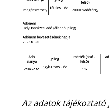
felső)
tételes - év
magánszemély
2000Ft/adótárgy
-
Adónem
Helyi iparűzési adó (állandó jelleg)
Adónem bevezetésének napja
2023.01.01
Adó
mérték (alsó -
ad
Jelleg
alanya
felső)
egykulcsos - év
vállalkozó
1%
-
Az adatok tájékoztató j