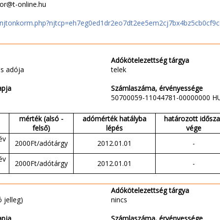
or@t-online.hu
hu/njtonkorm.php?njtcp=eh7eg0ed1dr2eo7dt2ee5em2cj7bx4bz5cb0cf9
Adókötelezettség tárgya
s adója
telek
apja
Számlaszáma, érvényessége
50700059-11044781-00000000 H
mérték (alsó -
adómérték hatályba
határozott idősz
felső)
lépés
vége
év
2000Ft/adótárgy
2012.01.01
-
év
2000Ft/adótárgy
2012.01.01
-
Adókötelezettség tárgya
 jelleg)
nincs
apja
Számlaszáma, érvényessége