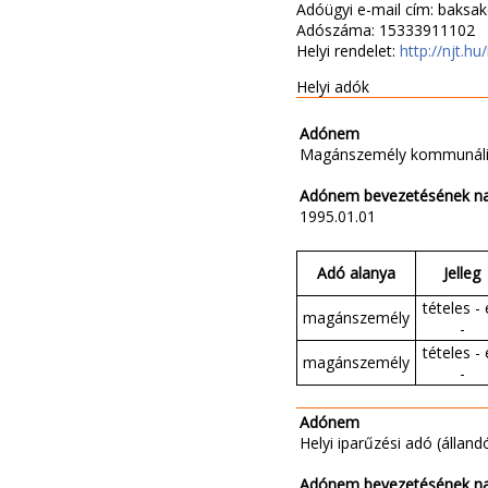
Adóügyi e-mail cím: baksak
Adószáma: 15333911102
Helyi rendelet:
http://njt.
Helyi adók
Adónem
Magánszemély kommunáli
Adónem bevezetésének n
1995.01.01
Adó alanya
Jelleg
tételes - 
magánszemély
-
tételes - 
magánszemély
-
Adónem
Helyi iparűzési adó (állandó
Adónem bevezetésének n