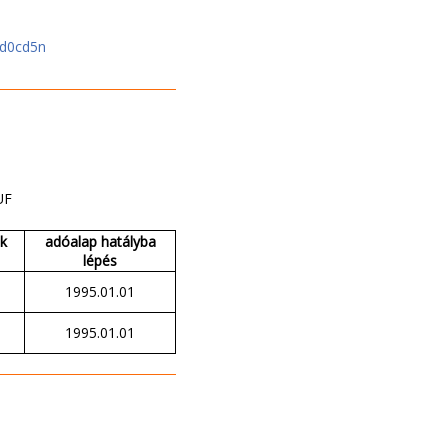
cd0cd5n
UF
ak
adóalap hatályba
lépés
1995.01.01
1995.01.01