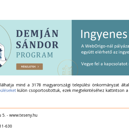
álhatja mind a 3178 magyarországi települési önkormányzat által 
püléseket
külön csoportosítottuk, ezek megtekintéséhez kattintson a l
u 5. - www.teseny.hu
11-630