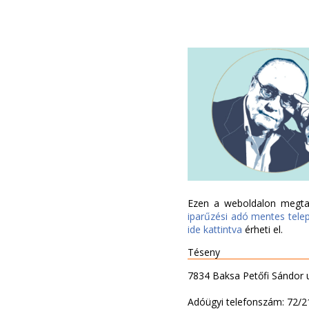
Ezen a weboldalon megtal
iparűzési adó mentes tele
ide kattintva
érheti el.
Téseny
7834 Baksa Petőfi Sándor 
Adóügyi telefonszám: 72/2