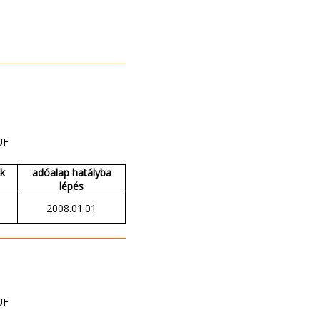
UF
ak
adóalap hatályba
lépés
2008.01.01
UF