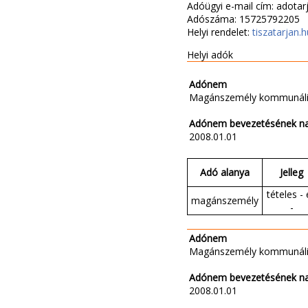
Adóügyi e-mail cím: adot
Adószáma: 15725792205
Helyi rendelet:
tiszatarjan.
Helyi adók
Adónem
Magánszemély kommunáli
Adónem bevezetésének n
2008.01.01
Adó alanya
Jelleg
tételes - 
magánszemély
-
Adónem
Magánszemély kommunáli
Adónem bevezetésének n
2008.01.01