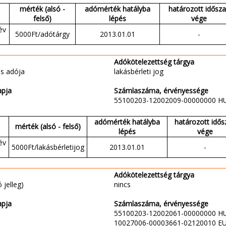
mérték (alsó -
adómérték hatályba
határozott idősz
felső)
lépés
vége
év
5000Ft/adótárgy
2013.01.01
-
Adókötelezettség tárgya
s adója
lakásbérleti jog
apja
Számlaszáma, érvényessége
55100203-12002009-00000000 H
adómérték hatályba
határozott idős
mérték (alsó - felső)
lépés
vége
év
5000Ft/lakásbérletijog
2013.01.01
-
Adókötelezettség tárgya
 jelleg)
nincs
apja
Számlaszáma, érvényessége
55100203-12002061-00000000 H
10027006-00003661-02120010 E