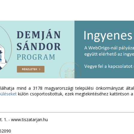
álhatja mind a 3178 magyarországi települési önkormányzat által 
püléseket
külön csoportosítottuk, ezek megtekintéséhez kattintson a l
t. 1. - www.tiszatarjan.hu
552090