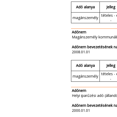
Adó alanya
Jelleg
tételes - 
magánszemély
-
Adónem
Magánszemély kommunáli
Adónem bevezetésének n
2008.01.01
Adó alanya
Jelleg
tételes - 
magánszemély
-
Adónem
Helyi iparűzési adó (állandó
Adónem bevezetésének n
2000.01.01