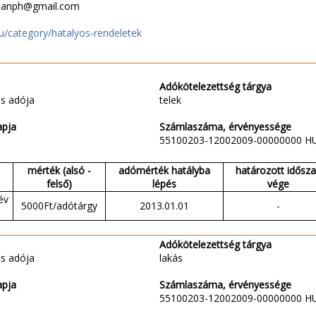
arjanph@gmail.com
hu/category/hatalyos-rendeletek
Adókötelezettség tárgya
s adója
telek
apja
Számlaszáma, érvényessége
55100203-12002009-00000000 H
mérték (alsó -
adómérték hatályba
határozott idősz
felső)
lépés
vége
év
5000Ft/adótárgy
2013.01.01
-
Adókötelezettség tárgya
s adója
lakás
apja
Számlaszáma, érvényessége
55100203-12002009-00000000 H