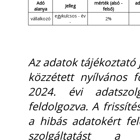
Adó
mérték (alsó -
ad
Jelleg
alanya
felső)
egykulcsos - év
vállalkozó
2%
-
Az adatok tájékoztató j
közzétett nyílvános 
2024. évi adatszolg
feldolgozva. A frissít
a hibás adatokért fel
szolgáltatást 