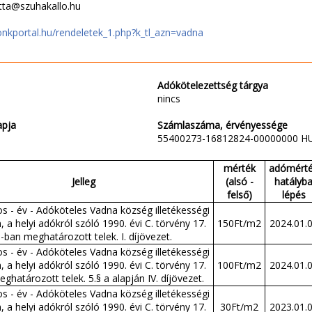
etta@szuhakallo.hu
onkportal.hu/rendeletek_1.php?k_tl_azn=vadna
Adókötelezettség tárgya
nincs
apja
Számlaszáma, érvényessége
55400273-16812824-00000000 H
mérték
adómért
Jelleg
(alsó -
hatályb
felső)
lépés
s - év - Adóköteles Vadna község illetékességi
, a helyi adókról szóló 1990. évi C. törvény 17.
150Ft/m2
2024.01.
-ban meghatározott telek. I. díjövezet.
s - év - Adóköteles Vadna község illetékességi
, a helyi adókról szóló 1990. évi C. törvény 17.
100Ft/m2
2024.01.
ghatározott telek. 5.§ a alapján IV. díjövezet.
s - év - Adóköteles Vadna község illetékességi
, a helyi adókról szóló 1990. évi C. törvény 17.
30Ft/m2
2023.01.