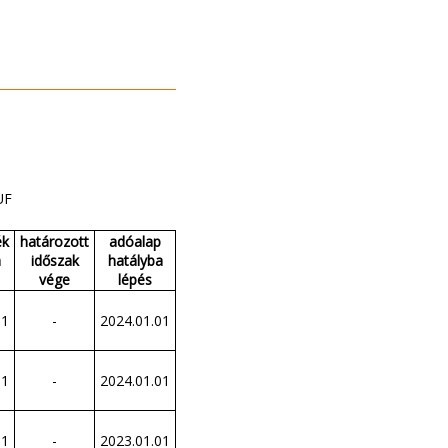
UF
ék
határozott
adóalap
a
időszak
hatályba
vége
lépés
01
-
2024.01.01
01
-
2024.01.01
01
-
2023.01.01