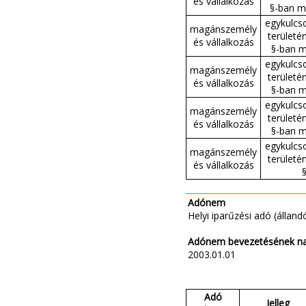
és vállalkozás
§-ban me
egykulcso
magánszemély
területén
és vállalkozás
§-ban me
egykulcso
magánszemély
területén
és vállalkozás
§-ban me
egykulcso
magánszemély
területén
és vállalkozás
§-ban me
egykulcso
magánszemély
területén
és vállalkozás
§
Adónem
Helyi iparűzési adó (állandó
Adónem bevezetésének n
2003.01.01
Adó
Jelleg