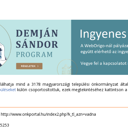
álhatja mind a 3178 magyarországi települési önkormányzat által 
püléseket
külön csoportosítottuk, ezek megtekintéséhez kattintson a l
- http://www.onkportal.hu/index2.php?k_tl_azn=vadna
05253