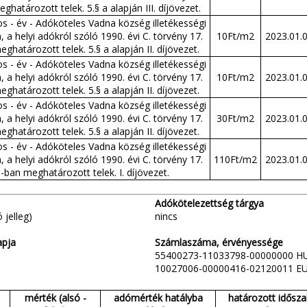
ghatározott telek. 5.§ a alapján III. díjövezet.
s - év - Adóköteles Vadna község illetékességi
, a helyi adókról szóló 1990. évi C. törvény 17.
10Ft/m2
2023.01.
ghatározott telek. 5.§ a alapján II. díjövezet.
s - év - Adóköteles Vadna község illetékességi
, a helyi adókról szóló 1990. évi C. törvény 17.
10Ft/m2
2023.01.
ghatározott telek. 5.§ a alapján II. díjövezet.
s - év - Adóköteles Vadna község illetékességi
, a helyi adókról szóló 1990. évi C. törvény 17.
30Ft/m2
2023.01.
ghatározott telek. 5.§ a alapján II. díjövezet.
s - év - Adóköteles Vadna község illetékességi
, a helyi adókról szóló 1990. évi C. törvény 17.
110Ft/m2
2023.01.
-ban meghatározott telek. I. díjövezet.
Adókötelezettség tárgya
 jelleg)
nincs
apja
Számlaszáma, érvényessége
55400273-11033798-00000000 H
10027006-00000416-02120011 E
mérték (alsó -
adómérték hatályba
határozott idősza