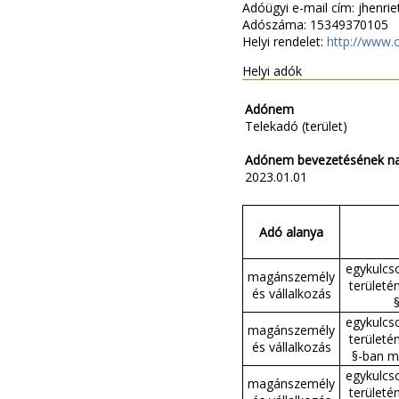
Adóügyi e-mail cím: jhenri
Adószáma: 15349370105
Helyi rendelet:
http://www.
Helyi adók
Adónem
Telekadó (terület)
Adónem bevezetésének n
2023.01.01
Adó alanya
egykulcso
magánszemély
területén
és vállalkozás
§
egykulcso
magánszemély
területén
és vállalkozás
§-ban me
egykulcso
magánszemély
területén