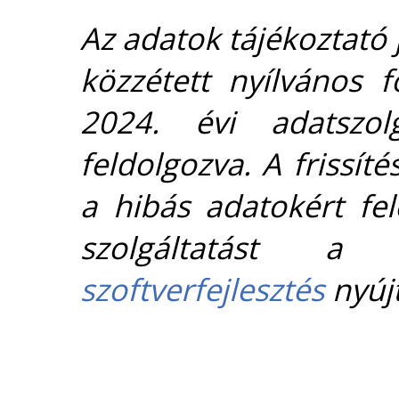
Az adatok tájékoztató j
közzétett nyílvános 
2024. évi adatszolg
feldolgozva. A frissít
a hibás adatokért fel
szolgáltatást 
szoftverfejlesztés
nyújt