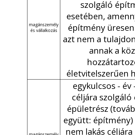
szolgáló épí
esetében, amenn
magánszemély
építmény üresen 
és vállalkozás
azt nem a tulajdo
annak a köz
hozzátartoz
életvitelszerűen 
egykulcsos - év 
céljára szolgáló 
épületrész (tová
együtt: építmény)
nem lakás céljára
magánszemély