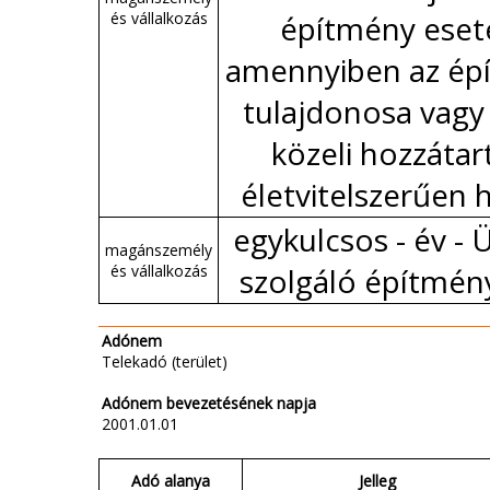
és vállalkozás
építmény eset
amennyiben az ép
tulajdonosa vagy
közeli hozzátar
életvitelszerűen 
egykulcsos - év - Ü
magánszemély
és vállalkozás
szolgáló építmén
Adónem
Telekadó (terület)
Adónem bevezetésének napja
2001.01.01
Adó alanya
Jelleg