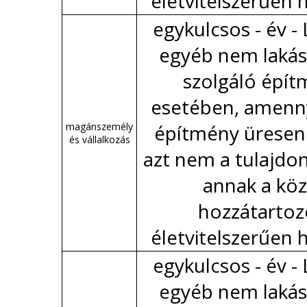
életvitelszerűen 
egykulcsos - év -
egyéb nem lakás 
szolgáló épí
esetében, amenn
magánszemély
építmény üresen 
és vállalkozás
azt nem a tulajdo
annak a köz
hozzátartoz
életvitelszerűen 
egykulcsos - év -
egyéb nem lakás 