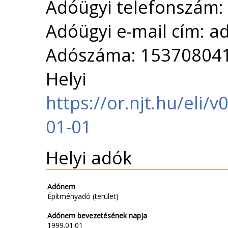
Adóügyi telefonszám:
Adóügyi e-mail cím: 
Adószáma: 15370804
Helyi 
https://or.njt.hu/eli
01-01
Helyi adók
Adónem
Építményadó (terület)
Adónem bevezetésének napja
1999.01.01