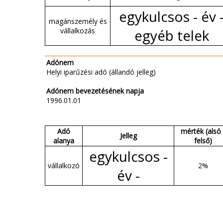
egykulcsos - év 
magánszemély és
vállalkozás
egyéb telek
Adónem
Helyi iparűzési adó (állandó jelleg)
Adónem bevezetésének napja
1996.01.01
Adó
mérték (alsó 
Jelleg
alanya
felső)
egykulcsos -
vállalkozó
2%
év -