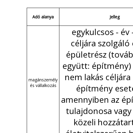
Adó alanya
Jelleg
egykulcsos - év 
céljára szolgáló 
épületrész (tová
együtt: építmény)
nem lakás céljára
magánszemély
és vállalkozás
építmény eset
amennyiben az ép
tulajdonosa vagy
közeli hozzátar