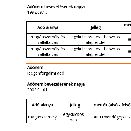
Adónem bevezetésének napja
1992.09.15
mér
Adó alanya
Jelleg
magánszemély és
egykulcsos - év - hasznos
8
vállalkozás
alapterület
magánszemély és
egykulcsos - év - hasznos
8
vállalkozás
alapterület
Adónem
Idegenforgalmi adó
Adónem bevezetésének napja
2009.01.01
Adó alanya
Jelleg
mérték (alsó - felső
egykulcsos -
magánszemély
300Ft/vendégéjszak
nap -