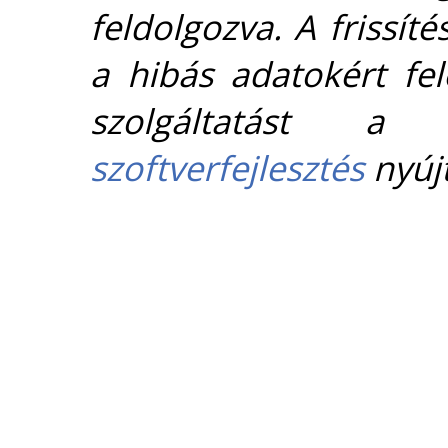
feldolgozva. A frissít
a hibás adatokért fel
szolgáltatást 
szoftverfejlesztés
nyújt