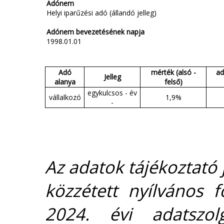
Adónem
Helyi iparűzési adó (állandó jelleg)
Adónem bevezetésének napja
1998.01.01
Adó
mérték (alsó -
ad
Jelleg
alanya
felső)
egykulcsos - év
vállalkozó
1,9%
-
Az adatok tájékoztató j
közzétett nyílvános 
2024. évi adatszolg