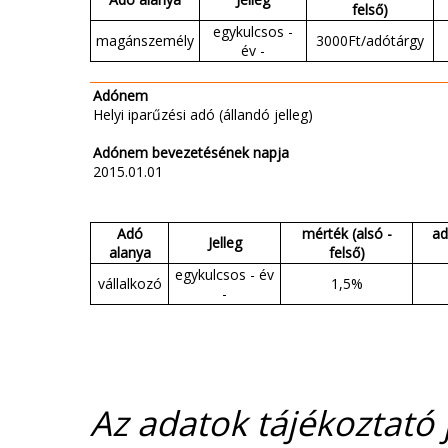
felső)
egykulcsos -
magánszemély
3000Ft/adótárgy
év -
Adónem
Helyi iparűzési adó (állandó jelleg)
Adónem bevezetésének napja
2015.01.01
Adó
mérték (alsó -
ad
Jelleg
alanya
felső)
egykulcsos - év
vállalkozó
1,5%
-
Az adatok tájékoztató j