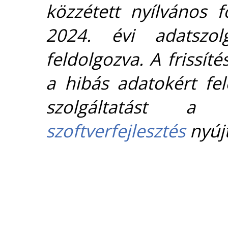
közzétett nyílvános 
2024. évi adatszolg
feldolgozva. A frissít
a hibás adatokért fel
szolgáltatást 
szoftverfejlesztés
nyújt