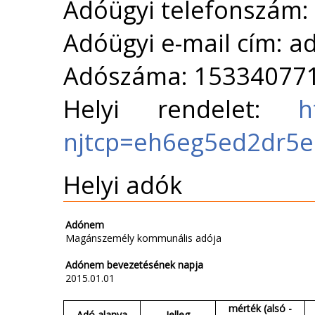
Adóügyi telefonszám:
Adóügyi e-mail cím: a
Adószáma: 15334077
Helyi rendelet:
h
njtcp=eh6eg5ed2dr5
Helyi adók
Adónem
Magánszemély kommunális adója
Adónem bevezetésének napja
2015.01.01
mérték (alsó -
Adó alanya
Jelleg